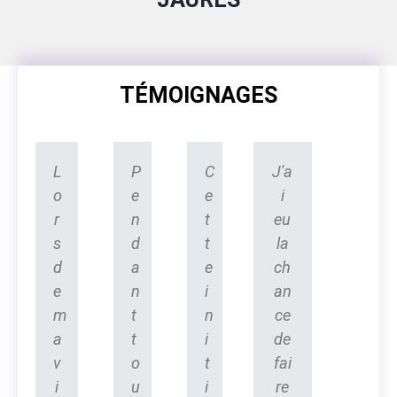
TÉMOIGNAGES
L
P
C
J'a
o
e
e
i
r
n
t
eu
s
d
t
la
d
a
e
ch
e
n
i
an
m
t
n
ce
a
t
i
de
v
o
t
fai
i
u
i
re