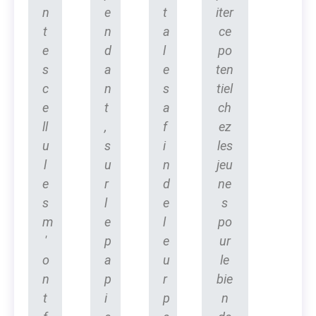
n
e
t
iter
t
n
a
ce
e
d
l
po
s
a
e
ten
c
n
s
tiel
e
t
a
ch
ll
,
f
ez
u
s
i
les
l
u
n
jeu
e
r
d
ne
s
l
e
s
m
e
l
po
'
p
e
ur
o
a
u
le
n
p
r
bie
t
i
p
n