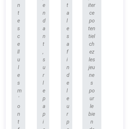
n
e
t
iter
t
n
a
ce
e
d
l
po
s
a
e
ten
c
n
s
tiel
e
t
a
ch
ll
,
f
ez
u
s
i
les
l
u
n
jeu
e
r
d
ne
s
l
e
s
m
e
l
po
'
p
e
ur
o
a
u
le
n
p
r
bie
t
i
p
n