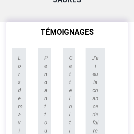
TÉMOIGNAGES
L
P
C
J'a
o
e
e
i
r
n
t
eu
s
d
t
la
d
a
e
ch
e
n
i
an
m
t
n
ce
a
t
i
de
v
o
t
fai
i
u
i
re