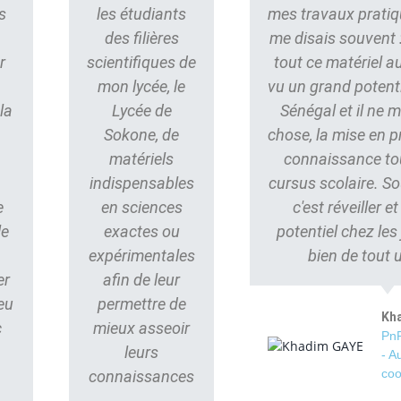
s
les étudiants
mes travaux pratiq
des filières
me disais souvent : 
r
scientifiques de
tout ce matériel au
mon lycée, le
vu un grand potent
la
Lycée de
Sénégal et il ne
Sokone, de
chose, la mise en p
matériels
connaissance to
indispensables
cursus scolaire. S
e
en sciences
c'est réveiller e
le
exactes ou
potentiel chez les
s
expérimentales
bien de tout 
er
afin de leur
eu
permettre de
Kh
c
mieux asseoir
PnP
leurs
- A
coo
connaissances
.