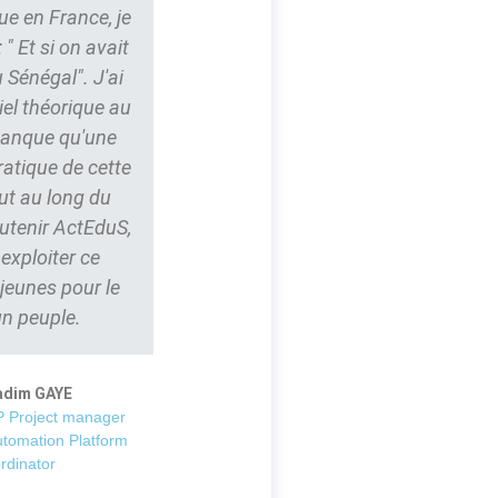
ue en France, je
" Et si on avait
 Sénégal". J'ai
iel théorique au
 manque qu'une
ratique de cette
ut au long du
outenir ActEduS,
t exploiter ce
 jeunes pour le
un peuple.
adim GAYE
 Project manager
utomation Platform
rdinator