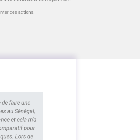
nter ces actions.
 de faire une
des au Sénégal,
ance et cela m'a
comparatif pour
nques. Lors de