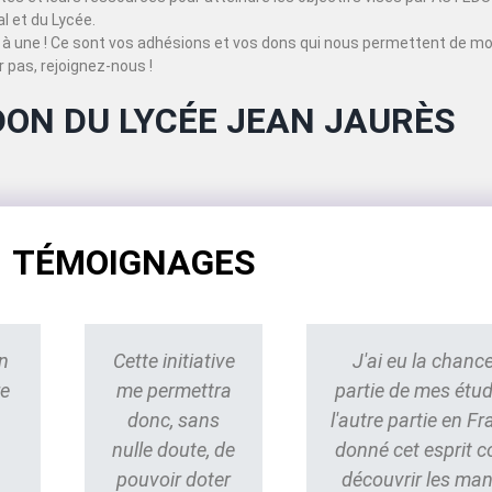
 et du Lycée.
à une ! Ce sont vos adhésions et vos dons qui nous permettent de mo
 pas, rejoignez-nous !
DON DU LYCÉE JEAN JAURÈS
TÉMOIGNAGES
n
Cette initiative
J'ai eu la chance
re
me permettra
partie de mes étu
donc, sans
l'autre partie en Fr
nulle doute, de
donné cet esprit 
pouvoir doter
découvrir les ma