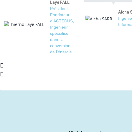
Laye FALL
Président
Aicha 
Fondateur
Ingénie
d'ACTEDUS,
Informa
Ingénieur
spécialisé
dans la
conversion
de l'énergie