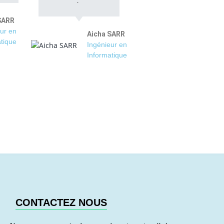
SARR
ur en
Aicha SARR
tique
Ingénieur en
Informatique
CONTACTEZ NOUS