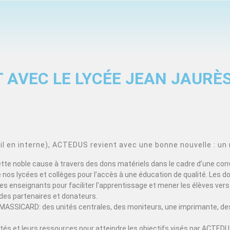
 AVEC LE LYCÉE JEAN JAURÈ
 en interne), ACTEDUS revient avec une bonne nouvelle : un 
cette noble cause à travers des dons matériels dans le cadre d’une con
nos lycées et collèges pour l’accès à une éducation de qualité. Les d
s enseignants pour faciliter l’apprentissage et mener les élèves vers 
des partenaires et donateurs.
MASSICARD: des unités centrales, des moniteurs, une imprimante, des
acités et leurs ressources pour atteindre les objectifs visés par ACT