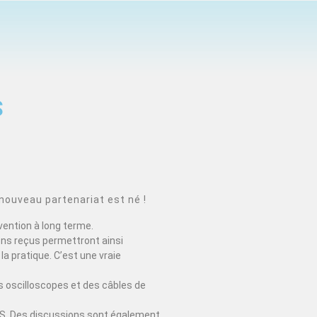
S
nouveau partenariat est né !
vention à long terme.
ons reçus permettront ainsi
la pratique. C’est une vraie
 oscilloscopes et des câbles de
EDUS. Des discussions sont également