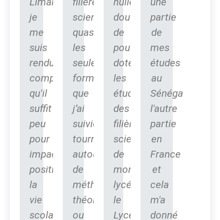
Limamoulaye,
filière
nulle
une
je
scientifique,
doute,
partie
me
quasiment
de
de
suis
les
pouvoir
mes
rendu
seules
doter
études
compte
formations
les
au
qu'il
que
étudiants
Sénégal,
suffit
j’ai
des
l'autre
peu
suivies,
filières
partie
pour
tournaient
scientifiques
en
impacter
autour
de
France
positivement
de
mon
et
la
méthodes
lycée,
cela
vie
théoriques
le
m'a
scolaire
ou
Lycée
donné