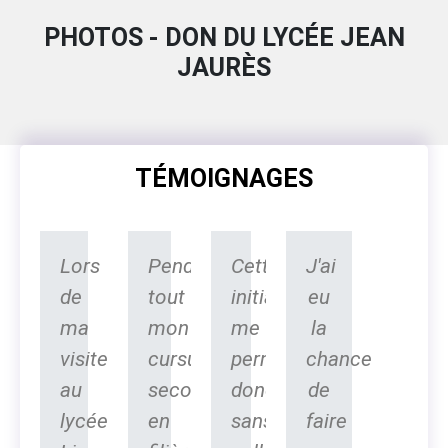
PHOTOS - DON DU LYCÉE JEAN
JAURÈS
TÉMOIGNAGES
Lors
Pendant
Cette
J'ai
de
tout
initiative
eu
ma
mon
me
la
visite
cursus
permettra
chance
au
secondaire
donc,
de
lycée
en
sans
faire