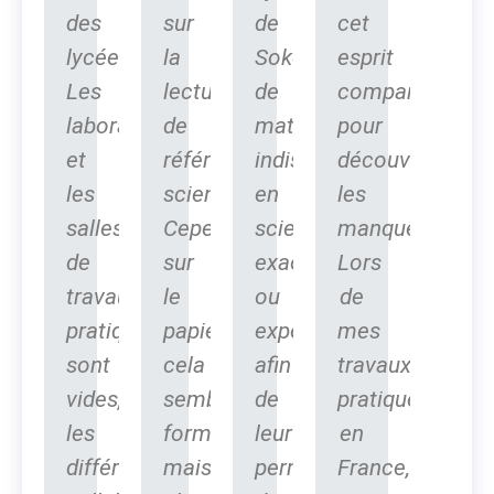
des
sur
de
cet
lycéens.
la
Sokone,
esprit
Les
lecture
de
comparatif
laboratoires
de
matériels
pour
et
référentiels
indispensables
découvrir
les
scientifiques.
en
les
salles
Cependant,
sciences
manques.
de
sur
exactes
Lors
travaux
le
ou
de
pratiques
papier
expérimentales
mes
sont
cela
afin
travaux
vides,
semble
de
pratique
les
formidable
leur
en
différentes
mais
permettre
France,