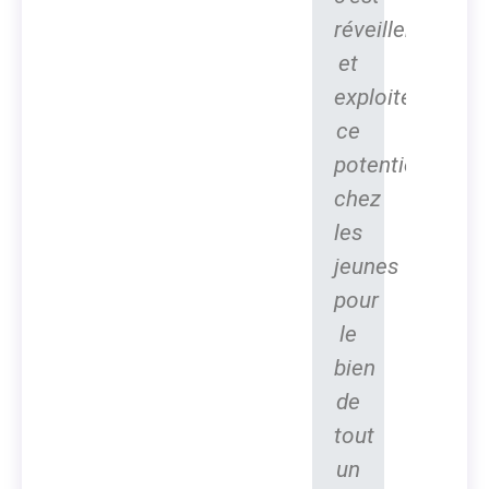
réveiller
et
exploiter
ce
potentiel
chez
les
jeunes
pour
le
bien
de
tout
un