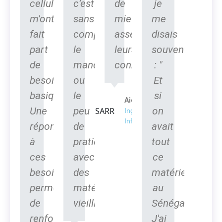
cellules
c’est
de
je
m'ont
sans
mieux
me
fait
compter
asseoir
disais
part
le
leurs
souvent
de
manque
connaissances.
: "
besoins
ou
Et
basiques.
le
si
Aicha SARR
Une
peu
on
Ingénieur en
Informatique
réponse
de
avait
à
pratique
tout
ces
avec
ce
besoins
des
matériel
permettra
matériels
au
de
vieillissants.
Sénégal".
renforcer
J'ai