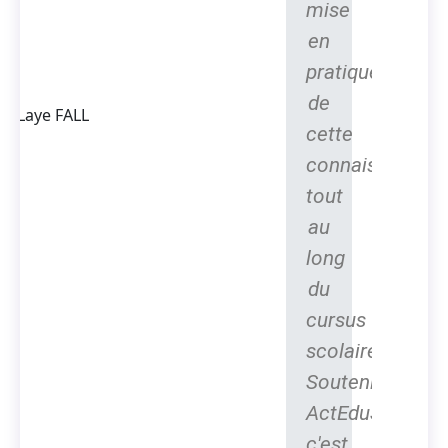
mise
Thierno
en
Laye FALL
Président
pratique
Fondateur
de
d'ACTEDUS,
Ingénieur
cette
spécialisé
connaissance
dans la
conversion
tout
de l'énergie
au
long
du
cursus
scolaire.
Soutenir
ActEduS,
c'est