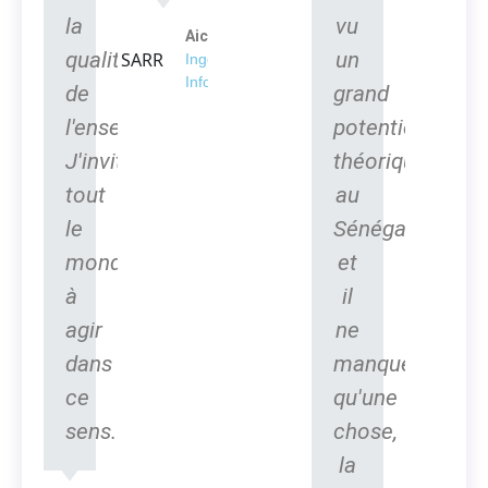
la
vu
Aicha SARR
qualité
un
Ingénieur en
Informatique
de
grand
l'enseignement.
potentiel
J'invite
théorique
tout
au
le
Sénégal
monde
et
à
il
agir
ne
dans
manque
ce
qu'une
sens.
chose,
la