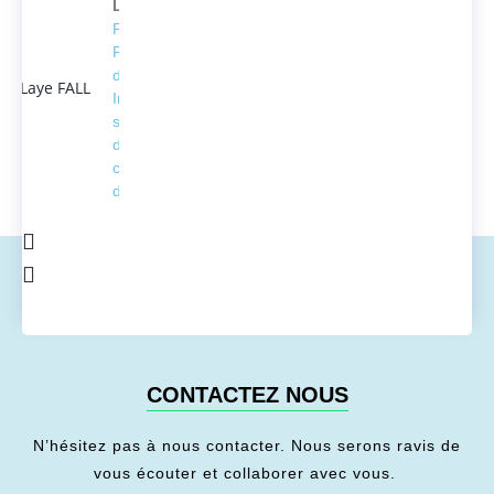
Laye FALL
Président
Fondateur
d'ACTEDUS,
Ingénieur
spécialisé
dans la
conversion
de l'énergie
CONTACTEZ NOUS
N’hésitez pas à nous contacter. Nous serons ravis de
vous écouter et collaborer avec vous.