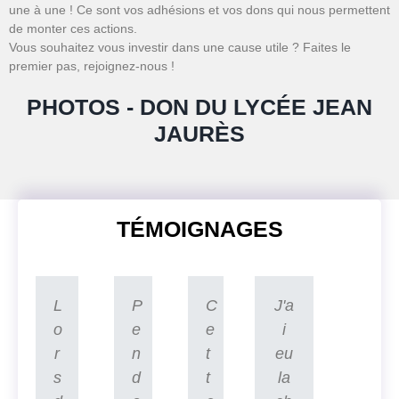
une à une ! Ce sont vos adhésions et vos dons qui nous permettent
de monter ces actions.
Vous souhaitez vous investir dans une cause utile ? Faites le
premier pas, rejoignez-nous !
PHOTOS - DON DU LYCÉE JEAN
JAURÈS
TÉMOIGNAGES
L
P
C
J'a
o
e
e
i
r
n
t
eu
s
d
t
la