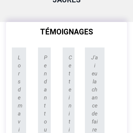
TÉMOIGNAGES
L
P
C
J'a
o
e
e
i
r
n
t
eu
s
d
t
la
d
a
e
ch
e
n
i
an
m
t
n
ce
a
t
i
de
v
o
t
fai
i
u
i
re