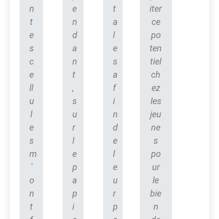
n
e
t
iter
t
n
a
ce
e
d
l
po
s
a
e
ten
c
n
s
tiel
e
t
a
ch
ll
,
f
ez
u
s
i
les
l
u
n
jeu
e
r
d
ne
s
l
e
s
m
e
l
po
'
p
e
ur
o
a
u
le
n
p
r
bie
t
i
p
n