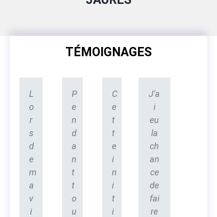
TÉMOIGNAGES
L
P
C
J'a
o
e
e
i
r
n
t
eu
s
d
t
la
d
a
e
ch
e
n
i
an
m
t
n
ce
a
t
i
de
v
o
t
fai
i
u
i
re