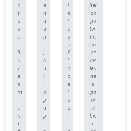
n
e
t
iter
t
n
a
ce
e
d
l
po
s
a
e
ten
c
n
s
tiel
e
t
a
ch
ll
,
f
ez
u
s
i
les
l
u
n
jeu
e
r
d
ne
s
l
e
s
m
e
l
po
'
p
e
ur
o
a
u
le
n
p
r
bie
t
i
p
n