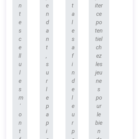
n
e
t
iter
t
n
a
ce
e
d
l
po
s
a
e
ten
c
n
s
tiel
e
t
a
ch
ll
,
f
ez
u
s
i
les
l
u
n
jeu
e
r
d
ne
s
l
e
s
m
e
l
po
'
p
e
ur
o
a
u
le
n
p
r
bie
t
i
p
n