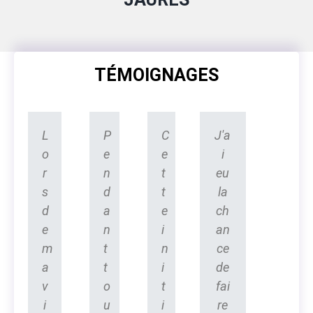
TÉMOIGNAGES
L
P
C
J'a
o
e
e
i
r
n
t
eu
s
d
t
la
d
a
e
ch
e
n
i
an
m
t
n
ce
a
t
i
de
v
o
t
fai
i
u
i
re