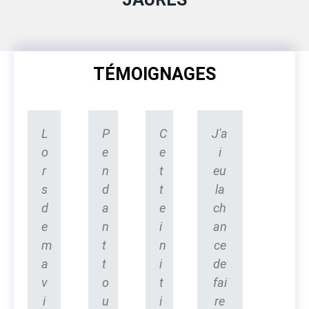
TÉMOIGNAGES
L
P
C
J'a
o
e
e
i
r
n
t
eu
s
d
t
la
d
a
e
ch
e
n
i
an
m
t
n
ce
a
t
i
de
v
o
t
fai
i
u
i
re