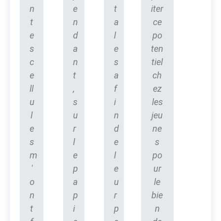
n
e
t
iter
t
n
a
ce
e
d
l
po
s
a
e
ten
c
n
s
tiel
e
t
a
ch
ll
,
f
ez
u
s
i
les
l
u
n
jeu
e
r
d
ne
s
l
e
s
m
e
l
po
'
p
e
ur
o
a
u
le
n
p
r
bie
t
i
p
n