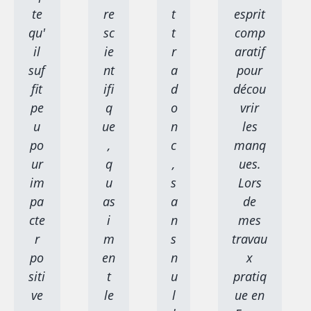
te
re
t
esprit
qu'
sc
t
comp
il
ie
r
aratif
suf
nt
a
pour
fit
ifi
d
décou
pe
q
o
vrir
u
ue
n
les
po
,
c
manq
ur
q
,
ues.
im
u
s
Lors
pa
as
a
de
cte
i
n
mes
r
m
s
travau
po
en
n
x
siti
t
u
pratiq
ve
le
l
ue en