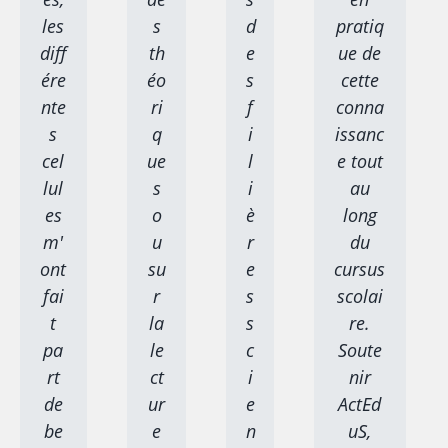
les
s
d
pratiq
diff
th
e
ue de
ére
éo
s
cette
nte
ri
f
conna
s
q
i
issanc
cel
ue
l
e tout
lul
s
i
au
es
o
è
long
m'
u
r
du
ont
su
e
cursus
fai
r
s
scolai
t
la
s
re.
pa
le
c
Soute
rt
ct
i
nir
de
ur
e
ActEd
be
e
n
uS,