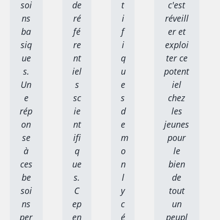
soi
de
t
c'est
ns
ré
i
réveill
ba
fé
f
er et
siq
re
i
exploi
ue
nt
q
ter ce
s.
iel
u
potent
Un
s
e
iel
e
sc
s
chez
rép
ie
d
les
on
nt
e
jeunes
se
ifi
m
pour
à
q
o
le
ces
ue
n
bien
be
s.
l
de
soi
C
y
tout
ns
ep
c
un
per
en
é
peupl