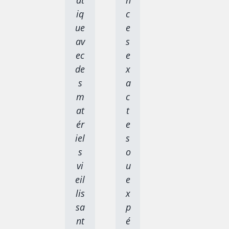
at
n
iq
c
ue
e
av
s
ec
e
de
x
s
a
m
c
at
t
ér
e
iel
s
s
o
vi
u
eil
e
lis
x
sa
p
nt
é