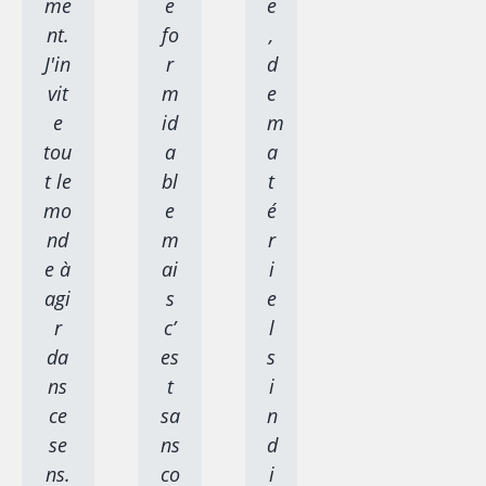
me
e
e
nt.
fo
,
J'in
r
d
vit
m
e
e
id
m
tou
a
a
t le
bl
t
mo
e
é
nd
m
r
e à
ai
i
agi
s
e
r
c’
l
da
es
s
ns
t
i
ce
sa
n
se
ns
d
ns.
co
i