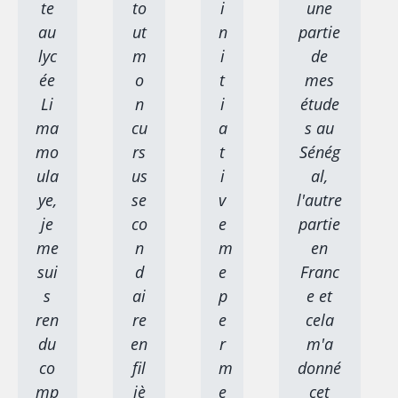
te
to
i
une
au
ut
n
partie
lyc
m
i
de
ée
o
t
mes
Li
n
i
étude
ma
cu
a
s au
mo
rs
t
Sénég
ula
us
i
al,
ye,
se
v
l'autre
je
co
e
partie
me
n
m
en
sui
d
e
Franc
s
ai
p
e et
ren
re
e
cela
du
en
r
m'a
co
fil
m
donné
mp
iè
e
cet