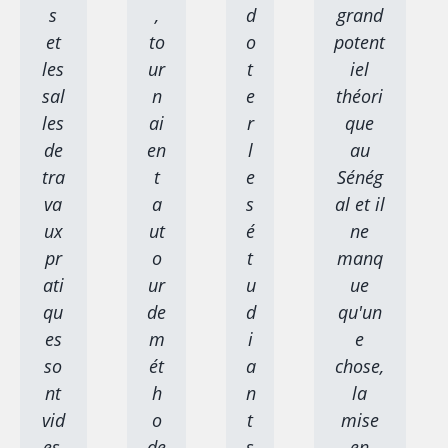
s
,
d
grand
et
to
o
potent
les
ur
t
iel
sal
n
e
théori
les
ai
r
que
de
en
l
au
tra
t
e
Sénég
va
a
s
al et il
ux
ut
é
ne
pr
o
t
manq
ati
ur
u
ue
qu
de
d
qu'un
es
m
i
e
so
ét
a
chose,
nt
h
n
la
vid
o
t
mise
es,
de
s
en