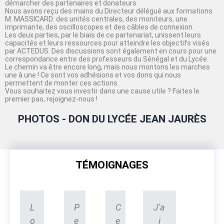
démarcher des partenaires et donateurs.
Nous avons reçu des mains du Directeur délégué aux formations
M. MASSICARD: des unités centrales, des moniteurs, une
imprimante, des oscilloscopes et des câbles de connexion.
Les deux parties, par le biais de ce partenariat, unissent leurs
capacités et leurs ressources pour atteindre les objectifs visés
par ACTEDUS. Des discussions sont également en cours pour une
correspondance entre des professeurs du Sénégal et du Lycée.
Le chemin va être encore long, mais nous montons les marches
une à une ! Ce sont vos adhésions et vos dons qui nous
permettent de monter ces actions.
Vous souhaitez vous investir dans une cause utile ? Faites le
premier pas, rejoignez-nous !
PHOTOS - DON DU LYCÉE JEAN JAURÈS
TÉMOIGNAGES
L
P
C
J'a
o
e
e
i