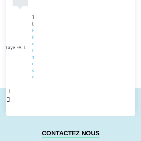
Thierno
Laye FALL
Président
Fondateur
d'ACTEDUS,
Ingénieur
spécialisé
dans la
conversion
de l'énergie
CONTACTEZ NOUS