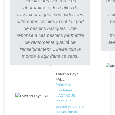
scolaire des lycéens. Les
de m
laboratoires et les salles de
travaux pratiques sont vides, les
sci
différentes cellules m'ont fait part
pa
de besoins basiques. Une
réponse à ces besoins permettra
ma
de renforcer la qualité de
ave
l'enseignement. J'invite tout le
monde à agir dans ce sens.
Thierno Laye
FALL
Président
Fondateur
d'ACTEDUS,
Ingénieur
spécialisé dans la
conversion de