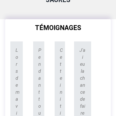
TÉMOIGNAGES
L
P
C
J'a
o
e
e
i
r
n
t
eu
s
d
t
la
d
a
e
ch
e
n
i
an
m
t
n
ce
a
t
i
de
v
o
t
fai
i
u
i
re