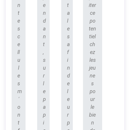
n
e
t
iter
t
n
a
ce
e
d
l
po
s
a
e
ten
c
n
s
tiel
e
t
a
ch
ll
,
f
ez
u
s
i
les
l
u
n
jeu
e
r
d
ne
s
l
e
s
m
e
l
po
'
p
e
ur
o
a
u
le
n
p
r
bie
t
i
p
n