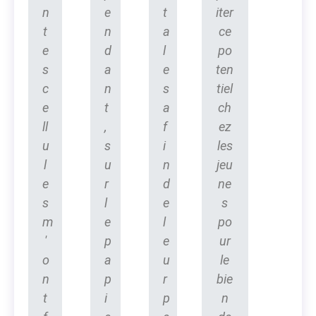
n
e
t
iter
t
n
a
ce
e
d
l
po
s
a
e
ten
c
n
s
tiel
e
t
a
ch
ll
,
f
ez
u
s
i
les
l
u
n
jeu
e
r
d
ne
s
l
e
s
m
e
l
po
'
p
e
ur
o
a
u
le
n
p
r
bie
t
i
p
n