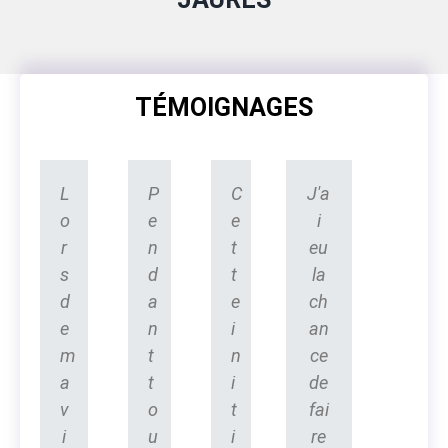
TÉMOIGNAGES
L
P
C
J'a
o
e
e
i
r
n
t
eu
s
d
t
la
d
a
e
ch
e
n
i
an
m
t
n
ce
a
t
i
de
v
o
t
fai
i
u
i
re