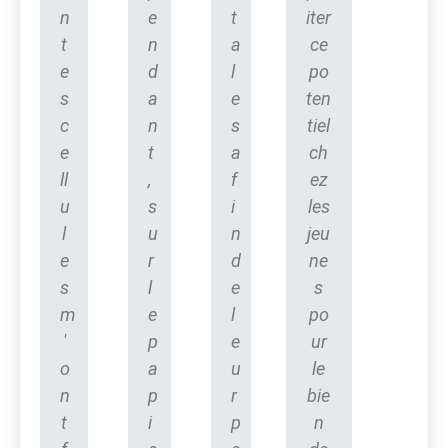
n
e
t
iter
t
n
a
ce
e
d
l
po
s
a
e
ten
c
n
s
tiel
e
t
a
ch
ll
,
f
ez
u
s
i
les
l
u
n
jeu
e
r
d
ne
s
l
e
s
m
e
l
po
'
p
e
ur
o
a
u
le
n
p
r
bie
t
i
p
n