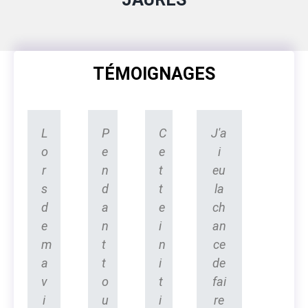
TÉMOIGNAGES
L
P
C
J'a
o
e
e
i
r
n
t
eu
s
d
t
la
d
a
e
ch
e
n
i
an
m
t
n
ce
a
t
i
de
v
o
t
fai
i
u
i
re