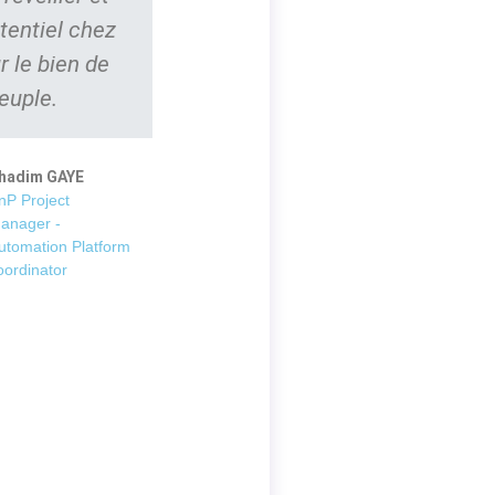
tentiel chez
r le bien de
euple.
hadim GAYE
nP Project
anager -
utomation Platform
oordinator