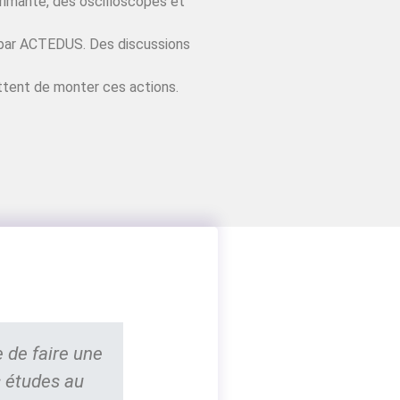
rimante, des oscilloscopes et
és par ACTEDUS. Des discussions
ttent de monter ces actions.
e de faire une
 études au