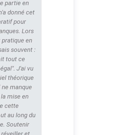
re partie en
m'a donné cet
ratif pour
anques. Lors
 pratique en
sais souvent :
ait tout ce
gal". J'ai vu
iel théorique
il ne manque
 la mise en
e cette
ut au long du
e. Soutenir
réveiller et