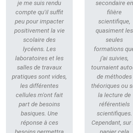
je me suis rendu
secondaire e
compte qu'il suffit
filière
peu pour impacter
scientifique,
positivement la vie
quasiment le
scolaire des
seules
lycéens. Les
formations qu
laboratoires et les
j’ai suivies,
salles de travaux
tournaient auto
pratiques sont vides,
de méthodes
les différentes
théoriques ou s
cellules m'ont fait
la lecture de
part de besoins
référentiels
basiques. Une
scientifiques.
réponse à ces
Cependant, sur 
besoins permettra
papier cela