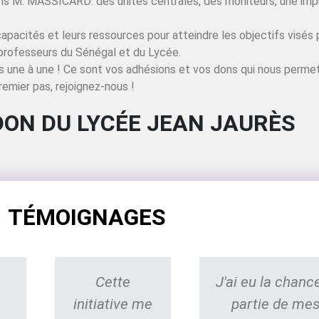
ns M. MASSICARD: des unités centrales, des moniteurs, une imp
rs capacités et leurs ressources pour atteindre les objectifs vis
professeurs du Sénégal et du Lycée.
 une à une ! Ce sont vos adhésions et vos dons qui nous perme
remier pas, rejoignez-nous !
DON DU LYCÉE JEAN JAURÈS
TÉMOIGNAGES
Cette
J'ai eu la chanc
initiative me
partie de mes