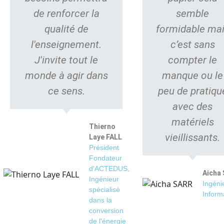
de renforcer la
semble
qualité de
formidable ma
l'enseignement.
c’est sans
J'invite tout le
compter le
monde à agir dans
manque ou le
ce sens.
peu de pratiqu
avec des
matériels
Thierno
vieillissants.
Laye FALL
Président
Fondateur
d'ACTEDUS,
Aicha
Ingénieur
Ingéni
spécialisé
Inform
dans la
conversion
de l'énergie