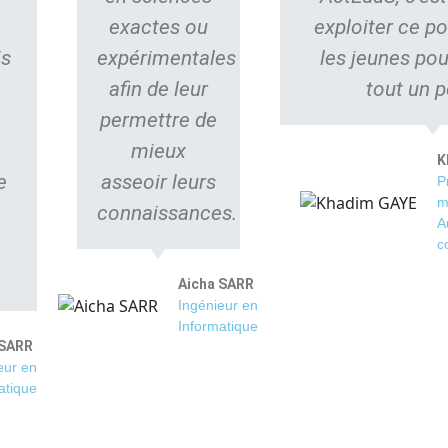
exactes ou
exploiter ce po
is
expérimentales
les jeunes pou
afin de leur
tout un p
permettre de
mieux
K
e
asseoir leurs
P
m
connaissances.
A
c
Aicha SARR
Ingénieur en
Informatique
 SARR
eur en
atique