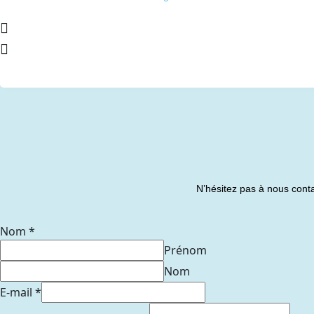
N’hésitez pas à nous conta
Nom
*
Prénom
Nom
E-mail
*