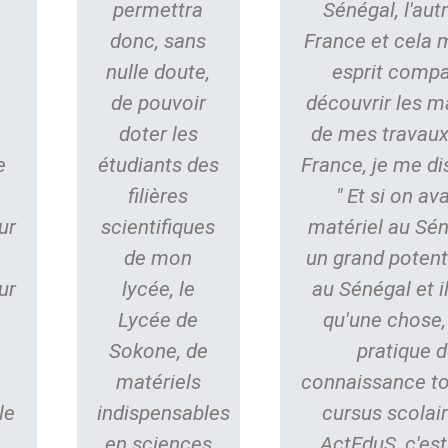
n
permettra
Sénégal, l'aut
donc, sans
France et cela 
nulle doute,
esprit compa
s
de pouvoir
découvrir les m
doter les
de mes travaux
e
étudiants des
France, je me di
filières
" Et si on av
ur
scientifiques
matériel au Séné
de mon
un grand potent
ur
lycée, le
au Sénégal et 
Lycée de
qu'une chose,
Sokone, de
pratique d
matériels
connaissance to
le
indispensables
cursus scolair
en sciences
ActEduS, c'est 