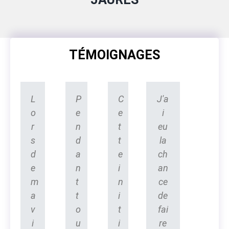
TÉMOIGNAGES
L
P
C
J'a
o
e
e
i
r
n
t
eu
s
d
t
la
d
a
e
ch
e
n
i
an
m
t
n
ce
a
t
i
de
v
o
t
fai
i
u
i
re