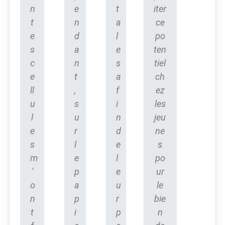
n
e
t
iter
t
n
a
ce
e
d
l
po
s
a
e
ten
c
n
s
tiel
e
t
a
ch
ll
,
f
ez
u
s
i
les
l
u
n
jeu
e
r
d
ne
s
l
e
s
m
e
l
po
'
p
e
ur
o
a
u
le
n
p
r
bie
t
i
p
n