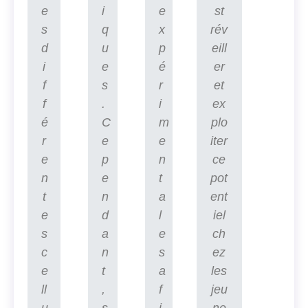
e
i
e
st
s
q
x
rév
d
u
p
eill
i
e
é
er
f
s
r
et
f
.
i
ex
é
C
m
plo
r
e
e
iter
e
p
n
ce
n
e
t
pot
t
n
a
ent
e
d
l
iel
s
a
e
ch
c
n
s
ez
e
t
a
les
ll
,
f
jeu