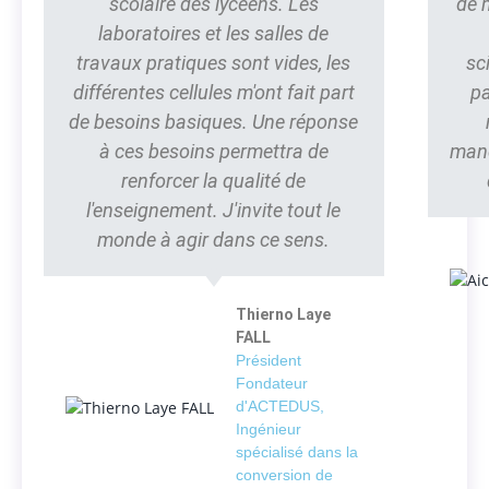
scolaire des lycéens. Les
de 
laboratoires et les salles de
travaux pratiques sont vides, les
sc
différentes cellules m'ont fait part
pa
de besoins basiques. Une réponse
à ces besoins permettra de
manq
renforcer la qualité de
l'enseignement. J'invite tout le
monde à agir dans ce sens.
Thierno Laye
FALL
Président
Fondateur
d'ACTEDUS,
Ingénieur
spécialisé dans la
conversion de