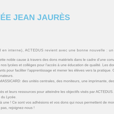
CÉE JEAN JAURÈS
l en interne), ACTEDUS revient avec une bonne nouvelle : un 
ette noble cause à travers des dons matériels dans le cadre d’une con
os lycées et collèges pour l’accès à une éducation de qualité. Les don
nts pour faciliter l’apprentissage et mener les élèves vers la pratique.
onateurs.
MASSICARD: des unités centrales, des moniteurs, une imprimante, des 
cités et leurs ressources pour atteindre les objectifs visés par ACTEDU
 du Lycée.
 une ! Ce sont vos adhésions et vos dons qui nous permettent de mon
 pas, rejoignez-nous !