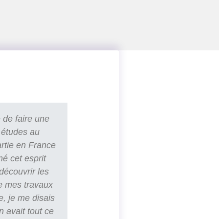
 de faire une
 études au
artie en France
né cet esprit
découvrir les
e mes travaux
e, je me disais
n avait tout ce