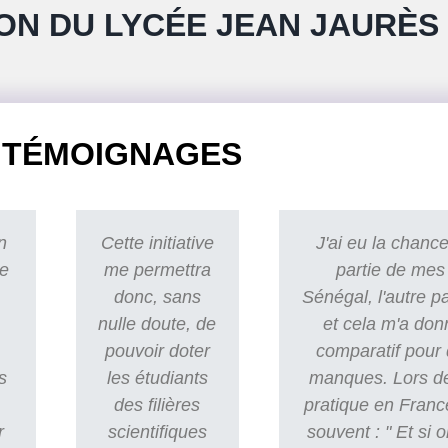
ON DU LYCÉE JEAN JAURÈS
TÉMOIGNAGES
n
Cette initiative
J'ai eu la chance
re
me permettra
partie de mes
donc, sans
Sénégal, l'autre p
nulle doute, de
et cela m'a don
pouvoir doter
comparatif pour 
s
les étudiants
manques. Lors d
des filières
pratique en Franc
r
scientifiques
souvent : " Et si o