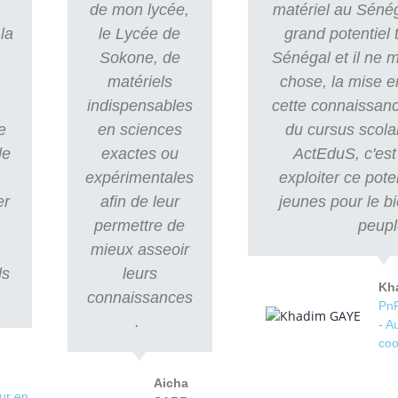
de mon lycée,
matériel au Sénég
la
le Lycée de
grand potentiel
Sokone, de
Sénégal et il ne
matériels
chose, la mise e
indispensables
cette connaissanc
e
en sciences
du cursus scola
le
exactes ou
ActEduS, c'est 
expérimentales
exploiter ce pote
er
afin de leur
jeunes pour le b
e
permettre de
peupl
mieux asseoir
ls
leurs
Kh
connaissances
PnP
.
- A
coo
Aicha
ur en