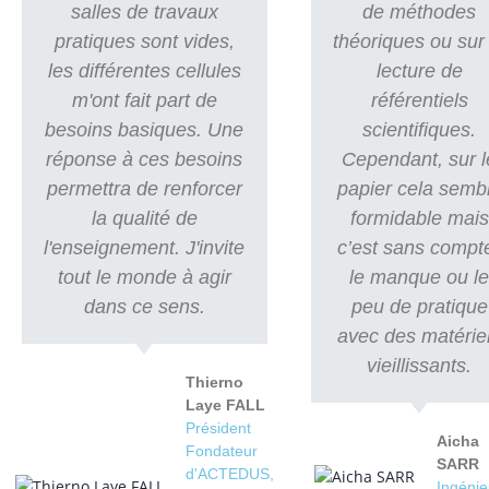
salles de travaux
de méthodes
pratiques sont vides,
théoriques ou sur 
les différentes cellules
lecture de
m'ont fait part de
référentiels
besoins basiques. Une
scientifiques.
réponse à ces besoins
Cependant, sur l
permettra de renforcer
papier cela semb
la qualité de
formidable mais
l'enseignement. J'invite
c’est sans compt
tout le monde à agir
le manque ou l
dans ce sens.
peu de pratique
avec des matérie
vieillissants.
Thierno
Laye FALL
Président
Aicha
Fondateur
SARR
d'ACTEDUS,
Ingénie