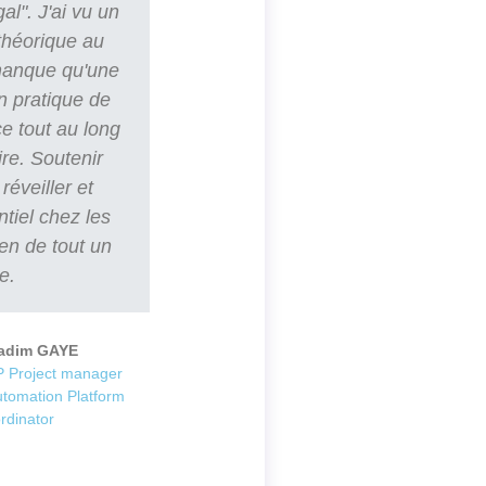
al". J'ai vu un
 théorique au
 manque qu'une
n pratique de
e tout au long
ire. Soutenir
réveiller et
ntiel chez les
ien de tout un
e.
adim GAYE
 Project manager
utomation Platform
rdinator