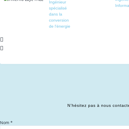
Ingénieur
Informa
spécialisé
dans la
conversion
de l'énergie
N’hésitez pas à nous contact
Nom
*