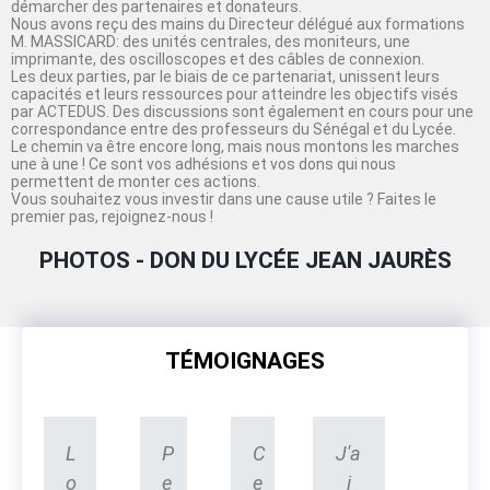
démarcher des partenaires et donateurs.
Nous avons reçu des mains du Directeur délégué aux formations
M. MASSICARD: des unités centrales, des moniteurs, une
imprimante, des oscilloscopes et des câbles de connexion.
Les deux parties, par le biais de ce partenariat, unissent leurs
capacités et leurs ressources pour atteindre les objectifs visés
par ACTEDUS. Des discussions sont également en cours pour une
correspondance entre des professeurs du Sénégal et du Lycée.
Le chemin va être encore long, mais nous montons les marches
une à une ! Ce sont vos adhésions et vos dons qui nous
permettent de monter ces actions.
Vous souhaitez vous investir dans une cause utile ? Faites le
premier pas, rejoignez-nous !
PHOTOS - DON DU LYCÉE JEAN JAURÈS
TÉMOIGNAGES
L
P
C
J'a
o
e
e
i