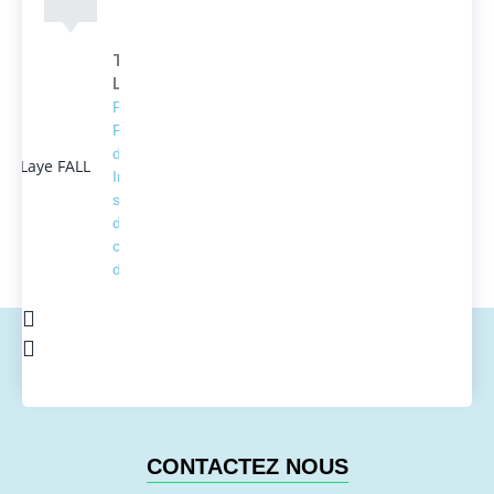
Thierno
Laye FALL
Président
Fondateur
d'ACTEDUS,
Ingénieur
spécialisé
dans la
conversion
de l'énergie
CONTACTEZ NOUS