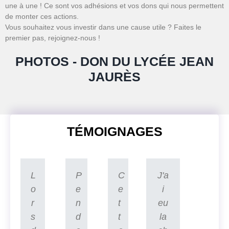
une à une ! Ce sont vos adhésions et vos dons qui nous permettent
de monter ces actions.
Vous souhaitez vous investir dans une cause utile ? Faites le
premier pas, rejoignez-nous !
PHOTOS - DON DU LYCÉE JEAN
JAURÈS
TÉMOIGNAGES
L
P
C
J'a
o
e
e
i
r
n
t
eu
s
d
t
la