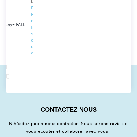
Laye FALL
Président
Fondateur
d'ACTEDUS,
Ingénieur
spécialisé
dans la
conversion
de l'énergie
CONTACTEZ NOUS
N’hésitez pas à nous contacter. Nous serons ravis de
vous écouter et collaborer avec vous.