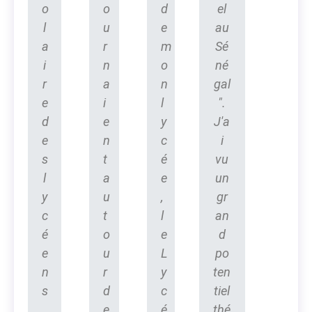
o
o
d
el
l
u
e
au
a
r
m
Sé
i
n
o
né
r
a
n
gal
e
i
l
".
d
e
y
J'a
e
n
c
i
s
t
é
vu
l
a
e
un
y
u
,
gr
c
t
l
an
é
o
e
d
e
u
L
po
n
r
y
ten
s
d
c
tiel
.
e
é
thé