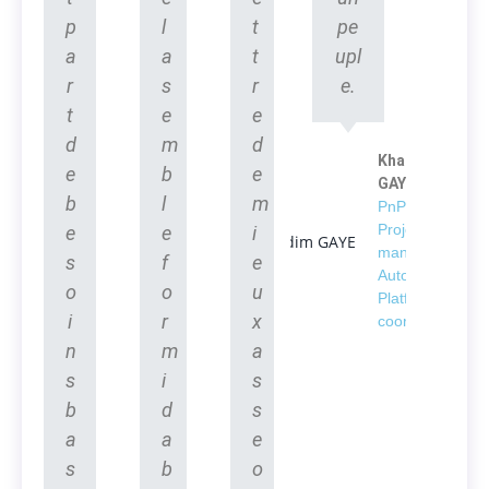
p
l
t
pe
a
a
t
upl
r
s
r
e.
t
e
e
d
m
d
Khadim
e
b
e
GAYE
b
l
m
PnP
Project
e
e
i
manager -
s
f
e
Automation
o
o
u
Platform
i
r
x
coordinator
n
m
a
s
i
s
b
d
s
a
a
e
s
b
o