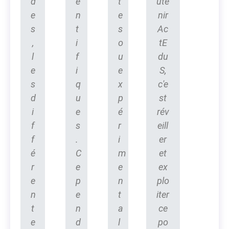
d
e
t
ute
e
n
e
nir
s
t
s
Ac
,
i
o
tE
l
f
u
du
e
i
e
S,
s
q
x
c'e
d
u
p
st
i
e
é
rév
f
s
r
eill
f
.
i
er
é
C
m
et
r
e
e
ex
e
p
n
plo
n
e
t
iter
t
n
a
ce
e
d
l
po