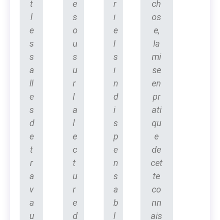
t
e
r
ch
l
s
i
os
e
o
e
e,
s
u
l
la
s
s
s
mi
a
u
i
se
ll
r
n
en
e
l
d
pr
s
a
i
ati
d
l
s
qu
e
e
p
e
t
c
e
de
r
t
n
cet
a
u
s
te
v
r
a
co
a
e
b
nn
u
d
l
ais