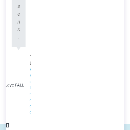
s
e
n
s
.
Thierno
Laye FALL
Président
Fondateur
d'ACTEDUS,
Ingénieur
spécialisé
dans la
conversion
de l'énergie