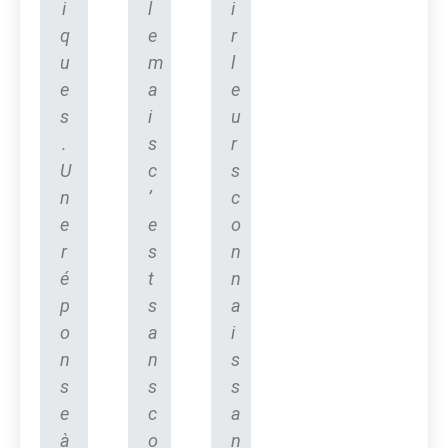
i
l
i
q
e
r
u
m
l
e
a
e
s
i
u
.
s
r
U
c
s
n
’
c
e
e
o
r
s
n
é
t
n
p
s
a
o
a
i
n
n
s
s
s
s
e
c
a
à
o
n