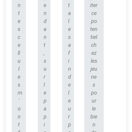
n
e
t
iter
t
n
a
ce
e
d
l
po
s
a
e
ten
c
n
s
tiel
e
t
a
ch
ll
,
f
ez
u
s
i
les
l
u
n
jeu
e
r
d
ne
s
l
e
s
m
e
l
po
'
p
e
ur
o
a
u
le
n
p
r
bie
t
i
p
n