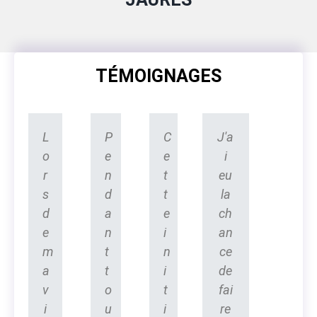
TÉMOIGNAGES
L
P
C
J'a
o
e
e
i
r
n
t
eu
s
d
t
la
d
a
e
ch
e
n
i
an
m
t
n
ce
a
t
i
de
v
o
t
fai
i
u
i
re