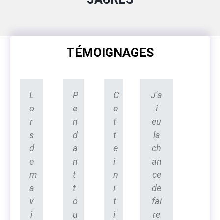
TÉMOIGNAGES
L
P
C
J'a
o
e
e
i
r
n
t
eu
s
d
t
la
d
a
e
ch
e
n
i
an
m
t
n
ce
a
t
i
de
v
o
t
fai
i
u
i
re