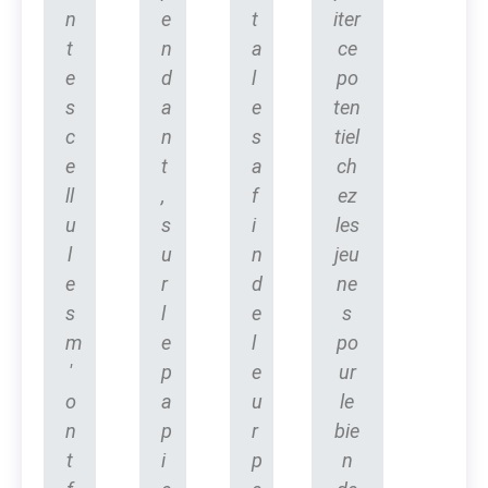
n
e
t
iter
t
n
a
ce
e
d
l
po
s
a
e
ten
c
n
s
tiel
e
t
a
ch
ll
,
f
ez
u
s
i
les
l
u
n
jeu
e
r
d
ne
s
l
e
s
m
e
l
po
'
p
e
ur
o
a
u
le
n
p
r
bie
t
i
p
n