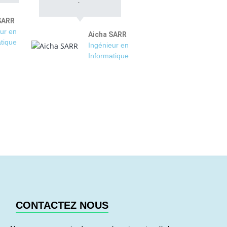
SARR
ur en
Aicha SARR
tique
Ingénieur en
Informatique
CONTACTEZ NOUS