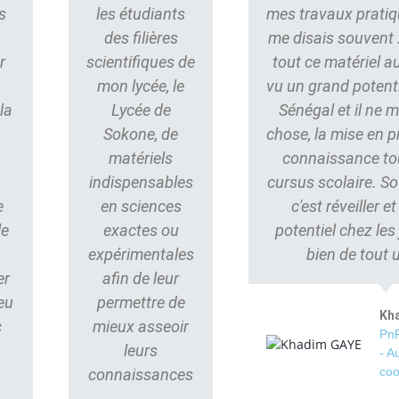
s
les étudiants
mes travaux pratiq
des filières
me disais souvent : 
r
scientifiques de
tout ce matériel au
mon lycée, le
vu un grand potent
la
Lycée de
Sénégal et il ne
Sokone, de
chose, la mise en p
matériels
connaissance to
indispensables
cursus scolaire. S
e
en sciences
c'est réveiller e
le
exactes ou
potentiel chez les
s
expérimentales
bien de tout 
er
afin de leur
eu
permettre de
Kh
c
mieux asseoir
PnP
leurs
- A
coo
connaissances
.