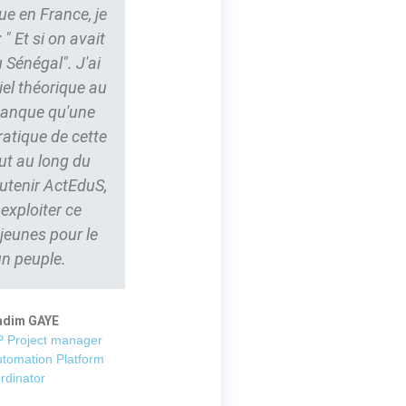
ue en France, je
" Et si on avait
 Sénégal". J'ai
iel théorique au
 manque qu'une
ratique de cette
ut au long du
outenir ActEduS,
t exploiter ce
 jeunes pour le
un peuple.
adim GAYE
 Project manager
utomation Platform
rdinator