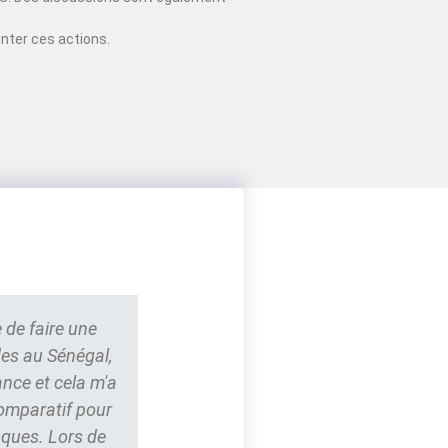
nter ces actions.
 de faire une
des au Sénégal,
ance et cela m'a
comparatif pour
nques. Lors de