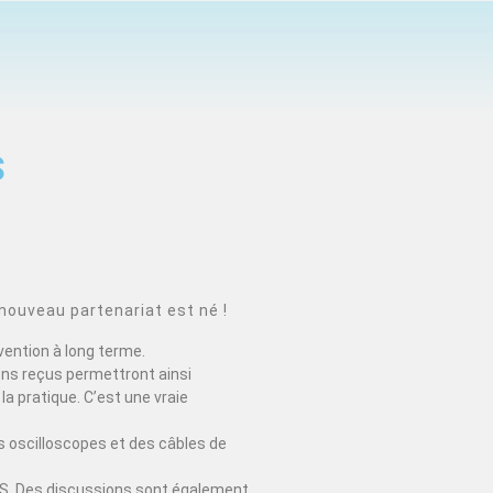
S
nouveau partenariat est né !
vention à long terme.
ons reçus permettront ainsi
la pratique. C’est une vraie
 oscilloscopes et des câbles de
EDUS. Des discussions sont également