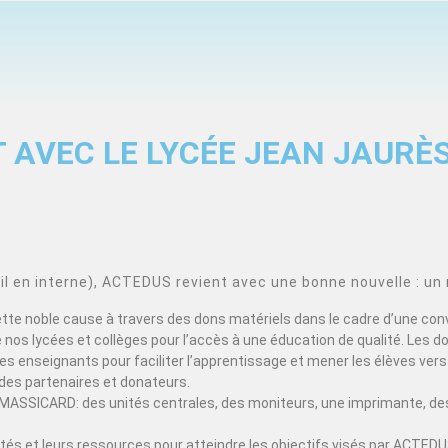
 AVEC LE LYCÉE JEAN JAURÈ
 en interne), ACTEDUS revient avec une bonne nouvelle : un 
cette noble cause à travers des dons matériels dans le cadre d’une con
nos lycées et collèges pour l’accès à une éducation de qualité. Les d
s enseignants pour faciliter l’apprentissage et mener les élèves vers 
des partenaires et donateurs.
MASSICARD: des unités centrales, des moniteurs, une imprimante, des
acités et leurs ressources pour atteindre les objectifs visés par ACT