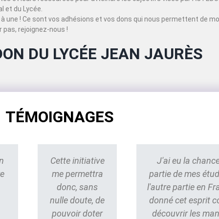
 et du Lycée.
à une ! Ce sont vos adhésions et vos dons qui nous permettent de mo
 pas, rejoignez-nous !
DON DU LYCÉE JEAN JAURÈS
TÉMOIGNAGES
n
Cette initiative
J'ai eu la chance
re
me permettra
partie de mes étu
donc, sans
l'autre partie en Fr
nulle doute, de
donné cet esprit 
pouvoir doter
découvrir les ma