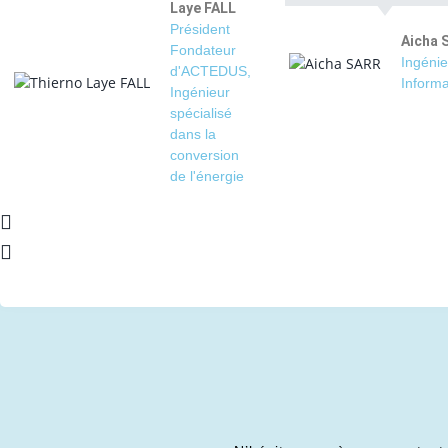
Laye FALL
Président
Aicha 
Fondateur
Ingénie
d'ACTEDUS,
Informa
Ingénieur
spécialisé
dans la
conversion
de l'énergie