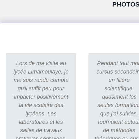
PHOTOS
Lors de ma visite au
Pendant tout mo
lycée Limamoulaye, je
cursus secondai
me suis rendu compte
en filière
qu'il suffit peu pour
scientifique,
impacter positivement
quasiment les
la vie scolaire des
seules formation
lycéens. Les
que j’ai suivies,
laboratoires et les
tournaient autou
salles de travaux
de méthodes
pratiques sont vides,
théoriques ou sur 