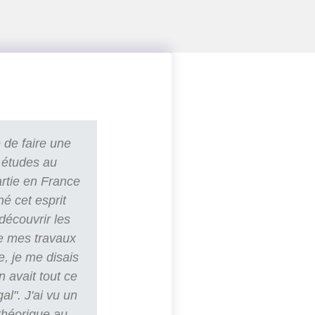
 de faire une
 études au
artie en France
né cet esprit
découvrir les
e mes travaux
e, je me disais
n avait tout ce
al". J'ai vu un
 théorique au