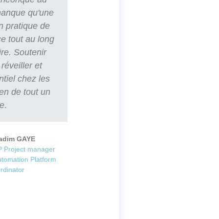
 manque qu'une
n pratique de
e tout au long
ire. Soutenir
réveiller et
ntiel chez les
ien de tout un
e.
adim GAYE
 Project manager
utomation Platform
rdinator