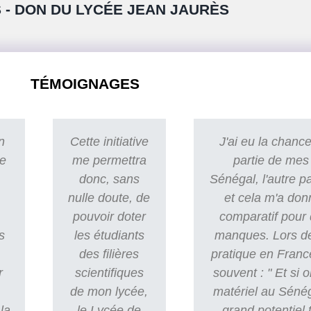
 - DON DU LYCÉE JEAN JAURÈS
TÉMOIGNAGES
n
Cette initiative
J'ai eu la chance
re
me permettra
partie de mes
donc, sans
Sénégal, l'autre p
nulle doute, de
et cela m'a don
pouvoir doter
comparatif pour 
s
les étudiants
manques. Lors d
des filières
pratique en Franc
r
scientifiques
souvent : " Et si o
de mon lycée,
matériel au Sénég
la
le Lycée de
grand potentiel