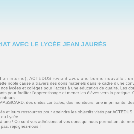
IAT AVEC LE LYCÉE JEAN JAURÈS
l en interne), ACTEDUS revient avec une bonne nouvelle : un 
ette noble cause à travers des dons matériels dans le cadre d’une con
os lycées et collèges pour l’accès à une éducation de qualité. Les don
nts pour faciliter l’apprentissage et mener les élèves vers la pratique.
onateurs.
MASSICARD: des unités centrales, des moniteurs, une imprimante, des 
cités et leurs ressources pour atteindre les objectifs visés par ACTEDU
 du Lycée.
 une ! Ce sont vos adhésions et vos dons qui nous permettent de mon
 pas, rejoignez-nous !