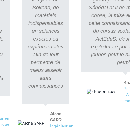
Sokone, de
Sénégal et il ne
matériels
chose, la mise e
indispensables
cette connaissanc
e
en sciences
du cursus scola
le
exactes ou
ActEduS, c'est 
expérimentales
exploiter ce pote
er
afin de leur
jeunes pour le b
e
permettre de
peupl
mieux asseoir
ls
leurs
Kh
connaissances
PnP
.
- A
coo
Aicha
ur en
SARR
tique
Ingénieur en