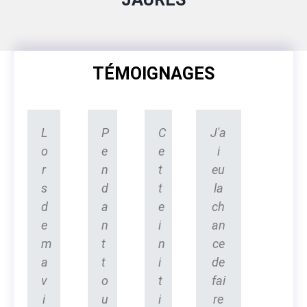
TÉMOIGNAGES
L
P
C
J'a
o
e
e
i
r
n
t
eu
s
d
t
la
d
a
e
ch
e
n
i
an
m
t
n
ce
a
t
i
de
v
o
t
fai
i
u
i
re