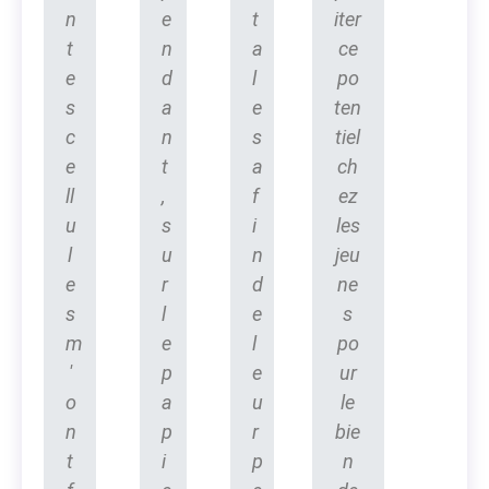
n
e
t
iter
t
n
a
ce
e
d
l
po
s
a
e
ten
c
n
s
tiel
e
t
a
ch
ll
,
f
ez
u
s
i
les
l
u
n
jeu
e
r
d
ne
s
l
e
s
m
e
l
po
'
p
e
ur
o
a
u
le
n
p
r
bie
t
i
p
n