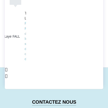
Thierno
Laye FALL
Président
Fondateur
d'ACTEDUS,
Ingénieur
spécialisé
dans la
conversion
de l'énergie
CONTACTEZ NOUS