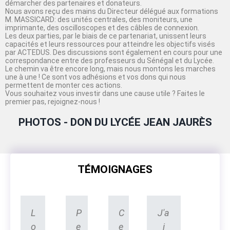
démarcher des partenaires et donateurs.
Nous avons reçu des mains du Directeur délégué aux formations
M. MASSICARD: des unités centrales, des moniteurs, une
imprimante, des oscilloscopes et des câbles de connexion.
Les deux parties, par le biais de ce partenariat, unissent leurs
capacités et leurs ressources pour atteindre les objectifs visés
par ACTEDUS. Des discussions sont également en cours pour une
correspondance entre des professeurs du Sénégal et du Lycée.
Le chemin va être encore long, mais nous montons les marches
une à une ! Ce sont vos adhésions et vos dons qui nous
permettent de monter ces actions.
Vous souhaitez vous investir dans une cause utile ? Faites le
premier pas, rejoignez-nous !
PHOTOS - DON DU LYCÉE JEAN JAURÈS
TÉMOIGNAGES
L
P
C
J'a
o
e
e
i