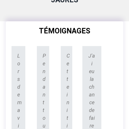
TÉMOIGNAGES
L
P
C
J'a
o
e
e
i
r
n
t
eu
s
d
t
la
d
a
e
ch
e
n
i
an
m
t
n
ce
a
t
i
de
v
o
t
fai
i
u
i
re