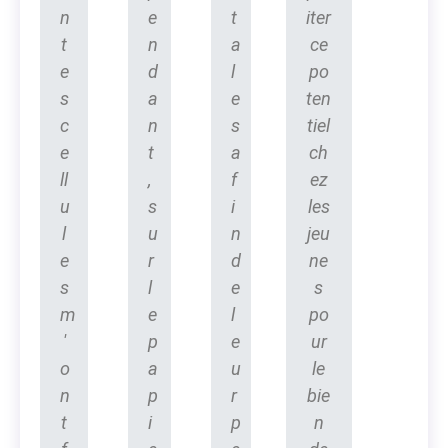
n
e
t
iter
t
n
a
ce
e
d
l
po
s
a
e
ten
c
n
s
tiel
e
t
a
ch
ll
,
f
ez
u
s
i
les
l
u
n
jeu
e
r
d
ne
s
l
e
s
m
e
l
po
'
p
e
ur
o
a
u
le
n
p
r
bie
t
i
p
n