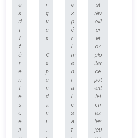
e
i
e
st
s
q
x
rév
d
u
p
eill
i
e
é
er
f
s
r
et
f
.
i
ex
é
C
m
plo
r
e
e
iter
e
p
n
ce
n
e
t
pot
t
n
a
ent
e
d
l
iel
s
a
e
ch
c
n
s
ez
e
t
a
les
ll
,
f
jeu