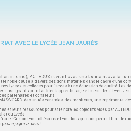
RIAT AVEC LE LYCÉE JEAN JAURÈS
 en interne), ACTEDUS revient avec une bonne nouvelle : un 
cette noble cause à travers des dons matériels dans le cadre d’une con
nos lycées et collèges pour l’accès à une éducation de qualité. Les d
s enseignants pour faciliter l’apprentissage et mener les élèves vers 
des partenaires et donateurs.
MASSICARD: des unités centrales, des moniteurs, une imprimante, des
acités et leurs ressources pour atteindre les objectifs visés par ACT
 et du Lycée.
à une ! Ce sont vos adhésions et vos dons qui nous permettent de mo
 pas, rejoignez-nous !