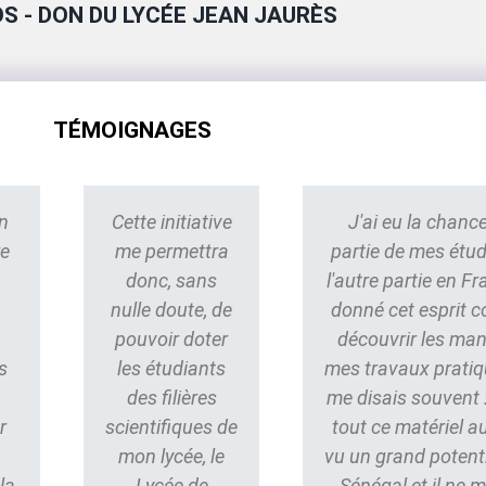
S - DON DU LYCÉE JEAN JAURÈS
TÉMOIGNAGES
n
Cette initiative
J'ai eu la chance
re
me permettra
partie de mes étu
donc, sans
l'autre partie en Fr
nulle doute, de
donné cet esprit 
pouvoir doter
découvrir les ma
s
les étudiants
mes travaux pratiq
des filières
me disais souvent : 
r
scientifiques de
tout ce matériel au
mon lycée, le
vu un grand potent
la
Lycée de
Sénégal et il ne