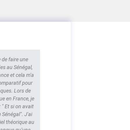
 de faire une
des au Sénégal,
ance et cela m'a
comparatif pour
nques. Lors de
ue en France, je
" Et si on avait
 Sénégal". J'ai
iel théorique au
 manque qu'une