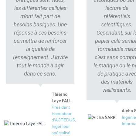
les différentes cellules
lecture de
m'ont fait part de
référentiels
besoins basiques. Une
scientifiques.
réponse à ces besoins
Cependant, sur l
permettra de renforcer
papier cela semb
la qualité de
formidable mai
l'enseignement. J'invite
c’est sans compt
tout le monde à agir
le manque ou le p
dans ce sens.
de pratique ave
des matériels
vieillissants.
Thierno
Laye FALL
Président
Aicha 
Fondateur
Ingénie
d'ACTEDUS,
Informa
Ingénieur
spécialisé