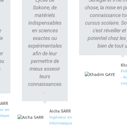
Sokone, de
chose, la mise en p
matériels
connaissance to
indispensables
cursus scolaire. S
e
en sciences
c'est réveiller e
le
exactes ou
potentiel chez les
s
expérimentales
bien de tout 
er
afin de leur
eu
permettre de
Kh
c
mieux asseoir
PnP
leurs
- A
coo
connaissances
.
SARR
ur en
Aicha SARR
tique
Ingénieur en
Informatique