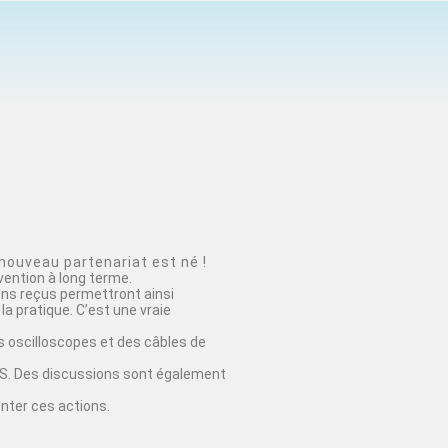
nouveau partenariat est né !
vention à long terme.
ons reçus permettront ainsi
la pratique. C’est une vraie
 oscilloscopes et des câbles de
EDUS. Des discussions sont également
nter ces actions.