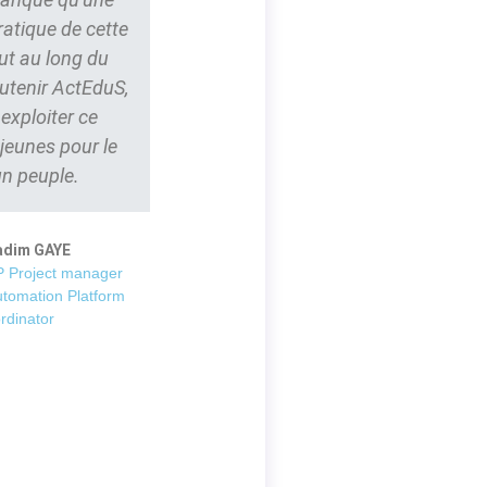
ratique de cette
ut au long du
outenir ActEduS,
t exploiter ce
 jeunes pour le
un peuple.
adim GAYE
 Project manager
utomation Platform
rdinator