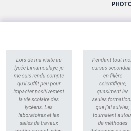
PHOTO
Lors de ma visite au
Pendant tout mo
lycée Limamoulaye, je
cursus secondai
me suis rendu compte
en filière
qu'il suffit peu pour
scientifique,
impacter positivement
quasiment les
la vie scolaire des
seules formation
lycéens. Les
que j’ai suivies,
laboratoires et les
tournaient autou
salles de travaux
de méthodes
pratiques sont vides,
théoriques ou sur 