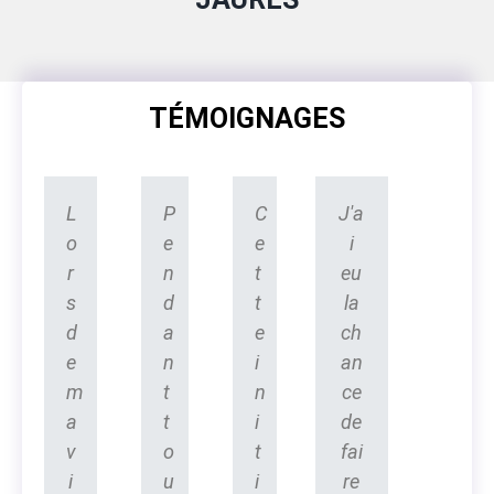
TÉMOIGNAGES
L
P
C
J'a
o
e
e
i
r
n
t
eu
s
d
t
la
d
a
e
ch
e
n
i
an
m
t
n
ce
a
t
i
de
v
o
t
fai
i
u
i
re