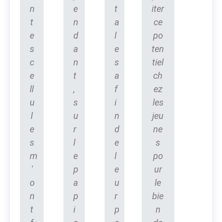
n
e
t
iter
t
n
a
ce
e
d
l
po
s
a
e
ten
c
n
s
tiel
e
t
a
ch
ll
,
f
ez
u
s
i
les
l
u
n
jeu
e
r
d
ne
s
l
e
s
m
e
l
po
'
p
e
ur
o
a
u
le
n
p
r
bie
t
i
p
n