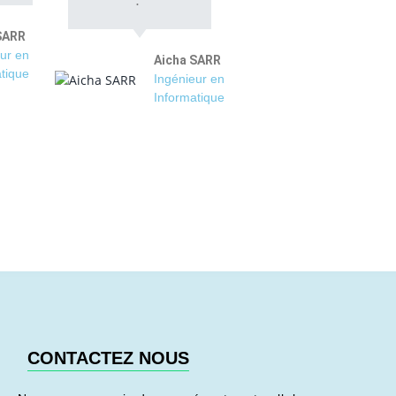
SARR
ur en
Aicha SARR
tique
Ingénieur en
Informatique
CONTACTEZ NOUS