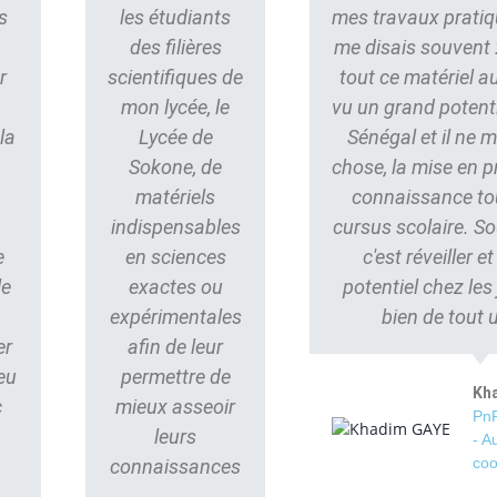
s
les étudiants
mes travaux pratiq
des filières
me disais souvent : 
r
scientifiques de
tout ce matériel au
mon lycée, le
vu un grand potent
la
Lycée de
Sénégal et il ne
Sokone, de
chose, la mise en p
matériels
connaissance to
indispensables
cursus scolaire. S
e
en sciences
c'est réveiller e
le
exactes ou
potentiel chez les
s
expérimentales
bien de tout 
er
afin de leur
eu
permettre de
Kh
c
mieux asseoir
PnP
leurs
- A
coo
connaissances
.