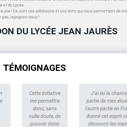
 et du Lycée.
à une ! Ce sont vos adhésions et vos dons qui nous permettent de mo
 pas, rejoignez-nous !
DON DU LYCÉE JEAN JAURÈS
TÉMOIGNAGES
n
Cette initiative
J'ai eu la chance
re
me permettra
partie de mes étu
donc, sans
l'autre partie en Fr
nulle doute, de
donné cet esprit 
pouvoir doter
découvrir les ma