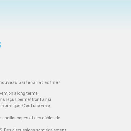
S
nouveau partenariat est né !
vention à long terme.
ons reçus permettront ainsi
la pratique. C’est une vraie
 oscilloscopes et des câbles de
EDUS. Des discussions sont également