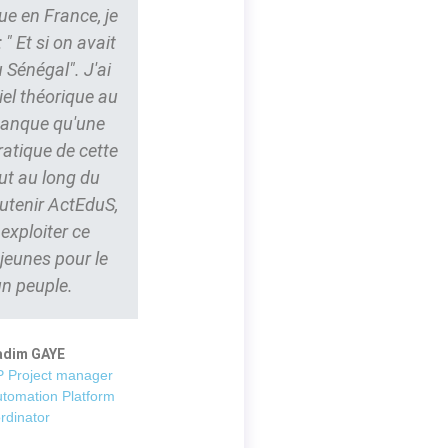
ue en France, je
" Et si on avait
 Sénégal". J'ai
iel théorique au
 manque qu'une
ratique de cette
ut au long du
outenir ActEduS,
t exploiter ce
 jeunes pour le
un peuple.
adim GAYE
 Project manager
utomation Platform
rdinator