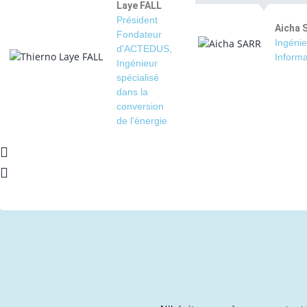
Laye FALL
Président
Aicha 
Fondateur
Ingénie
d'ACTEDUS,
Informa
Ingénieur
spécialisé
dans la
conversion
de l'énergie