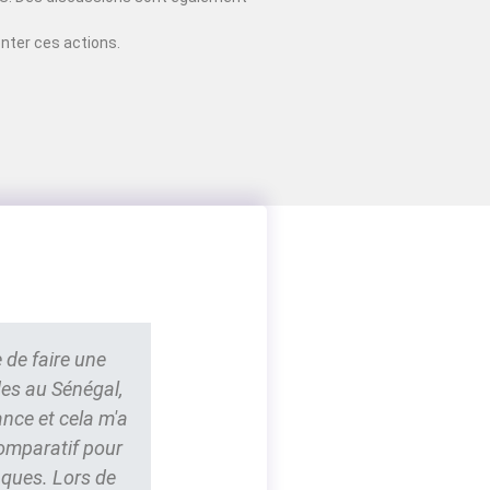
nter ces actions.
 de faire une
des au Sénégal,
ance et cela m'a
comparatif pour
nques. Lors de