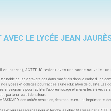
 AVEC LE LYCÉE JEAN JAURÈ
 en interne), ACTEDUS revient avec une bonne nouvelle : un 
cette noble cause à travers des dons matériels dans le cadre d’une con
nos lycées et collèges pour l’accès à une éducation de qualité. Les d
s enseignants pour faciliter l’apprentissage et mener les élèves vers 
des partenaires et donateurs.
MASSICARD: des unités centrales, des moniteurs, une imprimante, des
acités et leurs ressources pour atteindre les objectifs visés par ACT