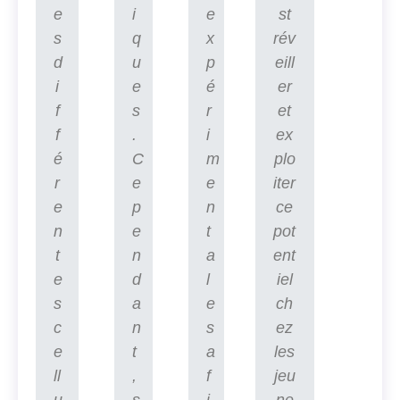
e
i
e
st
s
q
x
rév
d
u
p
eill
i
e
é
er
f
s
r
et
f
.
i
ex
é
C
m
plo
r
e
e
iter
e
p
n
ce
n
e
t
pot
t
n
a
ent
e
d
l
iel
s
a
e
ch
c
n
s
ez
e
t
a
les
ll
,
f
jeu