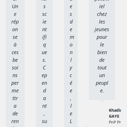
Un
s
e
iel
e
sc
s
chez
rép
ie
d
les
on
nt
e
jeunes
se
ifi
m
pour
à
q
o
le
ces
ue
n
bien
be
s.
l
de
soi
C
y
tout
ns
ep
c
un
per
en
é
peupl
me
d
e
e.
ttr
a
,
a
nt
l
Khadim
de
,
e
GAYE
ren
su
L
PnP Proje