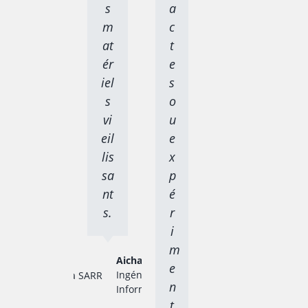
s
a
m
c
at
t
ér
e
iel
s
s
o
vi
u
eil
e
lis
x
sa
p
nt
é
s.
r
i
m
Aicha SARR
e
Ingénieur en
n
Informatique
t