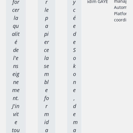
for
r
y
manager 
Automati
cer
le
c
Platform
la
p
é
coordina
qu
a
e
alit
pi
d
é
er
e
de
ce
S
l'e
la
o
ns
se
k
eig
m
o
ne
bl
n
me
e
e
nt.
fo
,
J'in
r
d
vit
m
e
e
id
m
tou
a
a