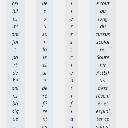
cel
ue
l
e tout
lul
s
i
au
es
o
è
long
m'
u
r
du
ont
su
e
cursus
fai
r
s
scolai
t
la
s
re.
pa
le
c
Soute
rt
ct
i
nir
de
ur
e
ActEd
be
e
n
uS,
soi
de
t
c'est
ns
ré
i
réveill
ba
fé
f
er et
siq
re
i
exploi
ue
nt
q
ter ce
s.
iel
u
potent