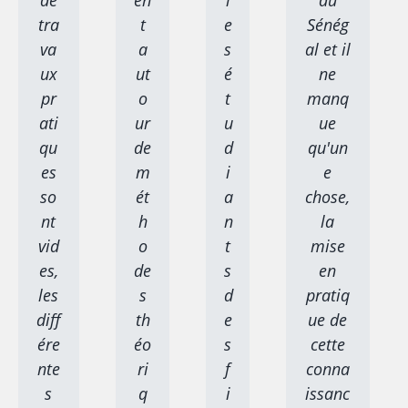
de
en
l
au
tra
t
e
Sénég
va
a
s
al et il
ux
ut
é
ne
pr
o
t
manq
ati
ur
u
ue
qu
de
d
qu'un
es
m
i
e
so
ét
a
chose,
nt
h
n
la
vid
o
t
mise
es,
de
s
en
les
s
d
pratiq
diff
th
e
ue de
ére
éo
s
cette
nte
ri
f
conna
s
q
i
issanc