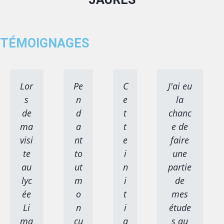
TÉMOIGNAGES
Lor
Pe
C
J'ai eu
s
n
e
la
de
d
t
chanc
ma
a
t
e de
visi
nt
e
faire
te
to
i
une
au
ut
n
partie
lyc
m
i
de
ée
o
t
mes
Li
n
i
étude
ma
cu
a
s au