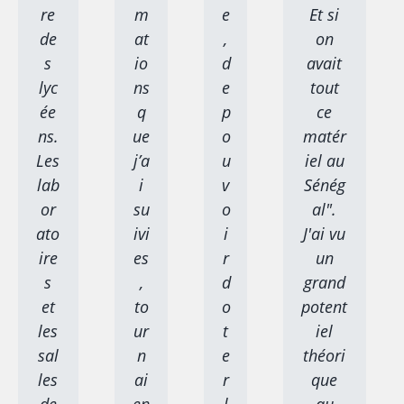
re
m
e
Et si
de
at
,
on
s
io
d
avait
lyc
ns
e
tout
ée
q
p
ce
ns.
ue
o
matér
Les
j’a
u
iel au
lab
i
v
Sénég
or
su
o
al".
ato
ivi
i
J'ai vu
ire
es
r
un
s
,
d
grand
et
to
o
potent
les
ur
t
iel
sal
n
e
théori
les
ai
r
que