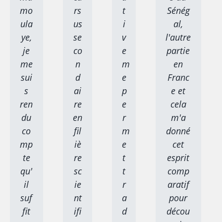
mo
rs
t
Sénég
ula
us
i
al,
ye,
se
v
l'autre
je
co
e
partie
me
n
m
en
sui
d
e
Franc
s
ai
p
e et
ren
re
e
cela
du
en
r
m'a
co
fil
m
donné
mp
iè
e
cet
te
re
t
esprit
qu'
sc
t
comp
il
ie
r
aratif
suf
nt
a
pour
fit
ifi
d
décou