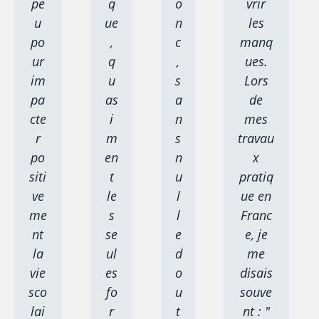
pe
q
o
vrir
u
ue
n
les
po
,
c
manq
ur
q
,
ues.
im
u
s
Lors
pa
as
a
de
cte
i
n
mes
r
m
s
travau
po
en
n
x
siti
t
u
pratiq
ve
le
l
ue en
me
s
l
Franc
nt
se
e
e, je
la
ul
d
me
vie
es
o
disais
sco
fo
u
souve
lai
r
t
nt : "