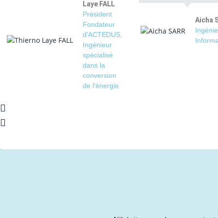
Laye FALL
Président
Aicha 
Fondateur
Ingénie
d'ACTEDUS,
Informa
Ingénieur
spécialisé
dans la
conversion
de l'énergie