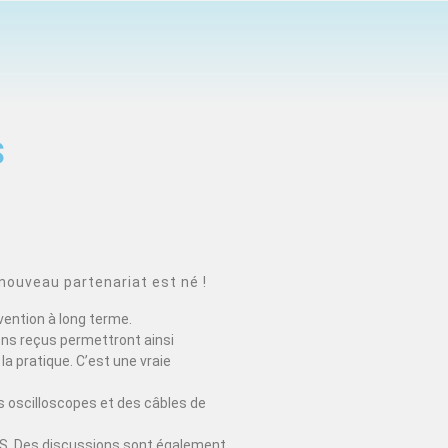
S
nouveau partenariat est né !
vention à long terme.
ons reçus permettront ainsi
la pratique. C’est une vraie
 oscilloscopes et des câbles de
EDUS. Des discussions sont également