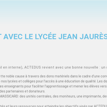
 AVEC LE LYCÉE JEAN JAURÈ
 en interne), ACTEDUS revient avec une bonne nouvelle : un 
cette noble cause à travers des dons matériels dans le cadre d’une con
nos lycées et collèges pour l’accès à une éducation de qualité. Les d
s enseignants pour faciliter l’apprentissage et mener les élèves vers 
des partenaires et donateurs.
MASSICARD: des unités centrales, des moniteurs, une imprimante, des
acités et leurs ressources pour atteindre les objectifs visés par ACT