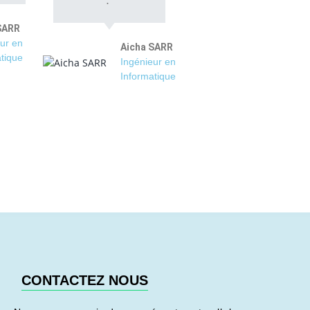
SARR
ur en
Aicha SARR
tique
Ingénieur en
Informatique
CONTACTEZ NOUS