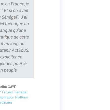
ue en France, je
" Et si on avait
 Sénégal". J'ai
iel théorique au
 manque qu'une
ratique de cette
ut au long du
outenir ActEduS,
t exploiter ce
 jeunes pour le
un peuple.
adim GAYE
 Project manager
utomation Platform
rdinator