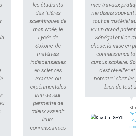
s
les étudiants
mes travaux pratiq
des filières
me disais souvent : 
r
scientifiques de
tout ce matériel au
mon lycée, le
vu un grand potent
la
Lycée de
Sénégal et il ne
Sokone, de
chose, la mise en p
matériels
connaissance to
indispensables
cursus scolaire. S
e
en sciences
c'est réveiller e
le
exactes ou
potentiel chez les
s
expérimentales
bien de tout 
er
afin de leur
eu
permettre de
Kh
c
mieux asseoir
PnP
leurs
- A
coo
connaissances
.