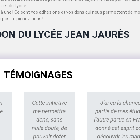
 et du Lycée.
à une ! Ce sont vos adhésions et vos dons qui nous permettent de mo
 pas, rejoignez-nous !
DON DU LYCÉE JEAN JAURÈS
TÉMOIGNAGES
n
Cette initiative
J'ai eu la chance
re
me permettra
partie de mes étu
donc, sans
l'autre partie en Fr
nulle doute, de
donné cet esprit 
pouvoir doter
découvrir les ma