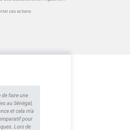
nter ces actions.
 de faire une
des au Sénégal,
ance et cela m'a
comparatif pour
nques. Lors de