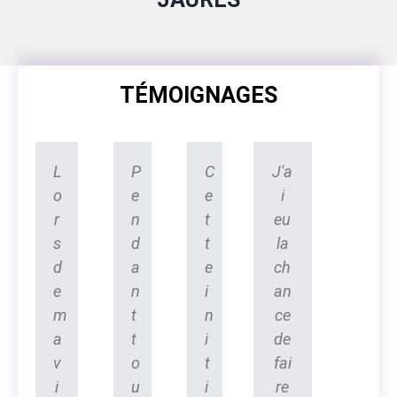
TÉMOIGNAGES
L
P
C
J'a
o
e
e
i
r
n
t
eu
s
d
t
la
d
a
e
ch
e
n
i
an
m
t
n
ce
a
t
i
de
v
o
t
fai
i
u
i
re