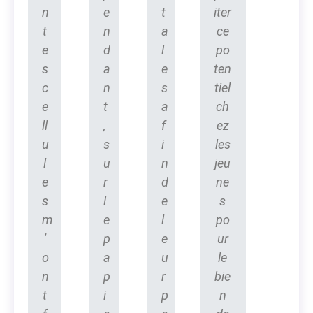
n
e
t
iter
t
n
a
ce
e
d
l
po
s
a
e
ten
c
n
s
tiel
e
t
a
ch
ll
,
f
ez
u
s
i
les
l
u
n
jeu
e
r
d
ne
s
l
e
s
m
e
l
po
'
p
e
ur
o
a
u
le
n
p
r
bie
t
i
p
n