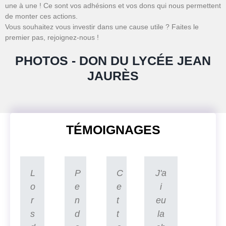
une à une ! Ce sont vos adhésions et vos dons qui nous permettent
de monter ces actions.
Vous souhaitez vous investir dans une cause utile ? Faites le
premier pas, rejoignez-nous !
PHOTOS - DON DU LYCÉE JEAN
JAURÈS
TÉMOIGNAGES
L
P
C
J'a
o
e
e
i
r
n
t
eu
s
d
t
la