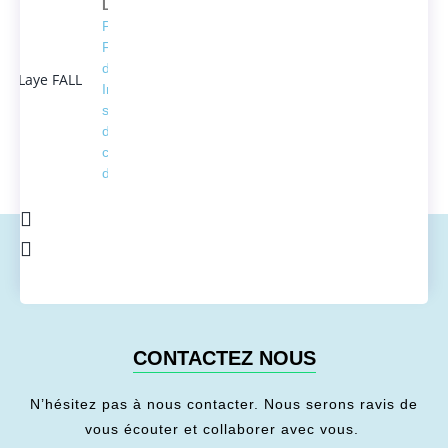
Laye FALL
Président
Fondateur
d'ACTEDUS,
Ingénieur
spécialisé
dans la
conversion
de l'énergie
CONTACTEZ NOUS
N’hésitez pas à nous contacter. Nous serons ravis de
vous écouter et collaborer avec vous.