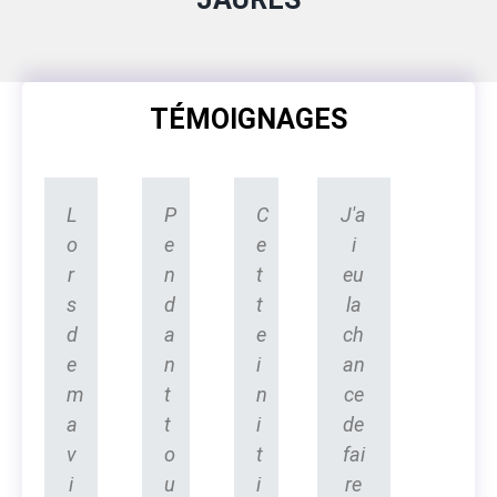
TÉMOIGNAGES
L
P
C
J'a
o
e
e
i
r
n
t
eu
s
d
t
la
d
a
e
ch
e
n
i
an
m
t
n
ce
a
t
i
de
v
o
t
fai
i
u
i
re