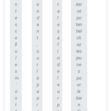
n
e
t
iter
t
n
a
ce
e
d
l
po
s
a
e
ten
c
n
s
tiel
e
t
a
ch
ll
,
f
ez
u
s
i
les
l
u
n
jeu
e
r
d
ne
s
l
e
s
m
e
l
po
'
p
e
ur
o
a
u
le
n
p
r
bie
t
i
p
n