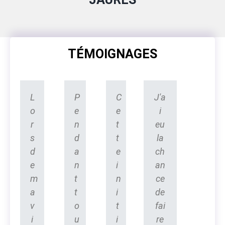
TÉMOIGNAGES
L
P
C
J'a
o
e
e
i
r
n
t
eu
s
d
t
la
d
a
e
ch
e
n
i
an
m
t
n
ce
a
t
i
de
v
o
t
fai
i
u
i
re