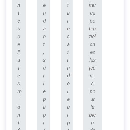
n
e
t
iter
t
n
a
ce
e
d
l
po
s
a
e
ten
c
n
s
tiel
e
t
a
ch
ll
,
f
ez
u
s
i
les
l
u
n
jeu
e
r
d
ne
s
l
e
s
m
e
l
po
'
p
e
ur
o
a
u
le
n
p
r
bie
t
i
p
n