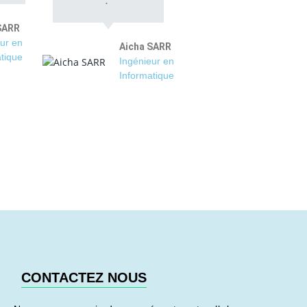
SARR
ur en
Aicha SARR
tique
Ingénieur en
Informatique
CONTACTEZ NOUS