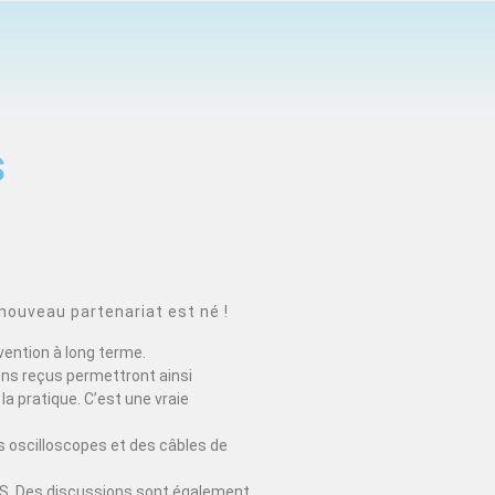
S
nouveau partenariat est né !
vention à long terme.
ons reçus permettront ainsi
la pratique. C’est une vraie
 oscilloscopes et des câbles de
EDUS. Des discussions sont également