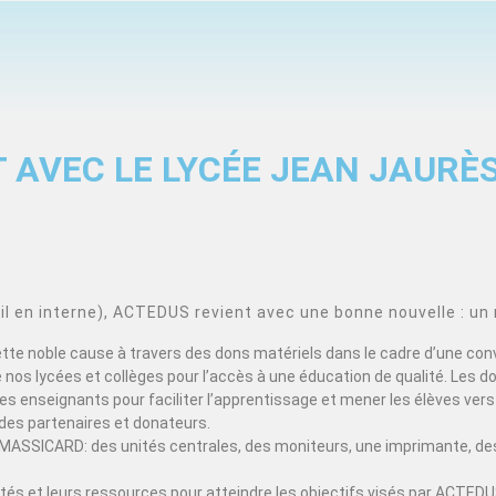
 AVEC LE LYCÉE JEAN JAURÈ
 en interne), ACTEDUS revient avec une bonne nouvelle : un 
cette noble cause à travers des dons matériels dans le cadre d’une con
nos lycées et collèges pour l’accès à une éducation de qualité. Les d
s enseignants pour faciliter l’apprentissage et mener les élèves vers 
des partenaires et donateurs.
MASSICARD: des unités centrales, des moniteurs, une imprimante, des
acités et leurs ressources pour atteindre les objectifs visés par ACT