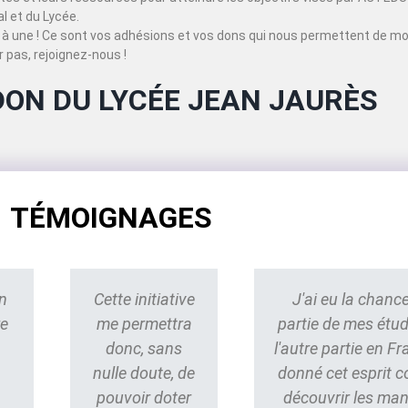
 et du Lycée.
à une ! Ce sont vos adhésions et vos dons qui nous permettent de mo
 pas, rejoignez-nous !
DON DU LYCÉE JEAN JAURÈS
TÉMOIGNAGES
n
Cette initiative
J'ai eu la chance
re
me permettra
partie de mes étu
donc, sans
l'autre partie en Fr
nulle doute, de
donné cet esprit 
pouvoir doter
découvrir les ma