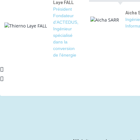
Laye FALL
Président
Aicha 
Fondateur
Ingénie
d'ACTEDUS,
Informa
Ingénieur
spécialisé
dans la
conversion
de l'énergie