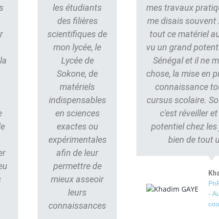
s
les étudiants
mes travaux pratiq
des filières
me disais souvent : 
r
scientifiques de
tout ce matériel au
mon lycée, le
vu un grand potent
la
Lycée de
Sénégal et il ne
Sokone, de
chose, la mise en p
matériels
connaissance to
indispensables
cursus scolaire. S
e
en sciences
c'est réveiller e
le
exactes ou
potentiel chez les
s
expérimentales
bien de tout 
er
afin de leur
eu
permettre de
Kh
c
mieux asseoir
PnP
leurs
- A
coo
connaissances
.