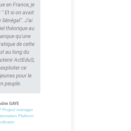
ue en France, je
" Et si on avait
 Sénégal". J'ai
iel théorique au
 manque qu'une
ratique de cette
ut au long du
outenir ActEduS,
t exploiter ce
 jeunes pour le
un peuple.
adim GAYE
 Project manager
utomation Platform
rdinator