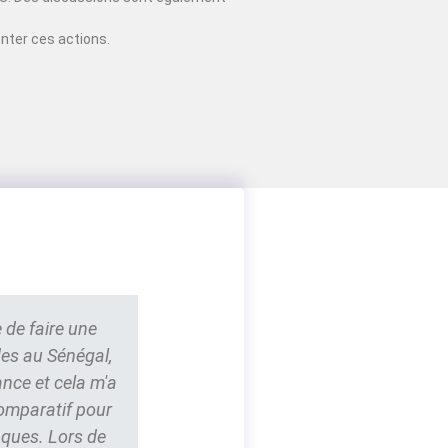
nter ces actions.
 de faire une
des au Sénégal,
ance et cela m'a
comparatif pour
nques. Lors de