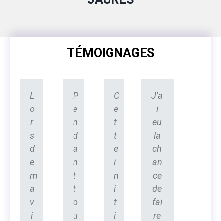
TÉMOIGNAGES
L
P
C
J'a
o
e
e
i
r
n
t
eu
s
d
t
la
d
a
e
ch
e
n
i
an
m
t
n
ce
a
t
i
de
v
o
t
fai
i
u
i
re