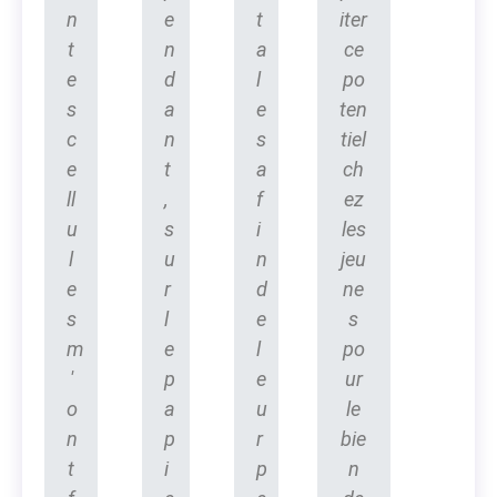
n
e
t
iter
t
n
a
ce
e
d
l
po
s
a
e
ten
c
n
s
tiel
e
t
a
ch
ll
,
f
ez
u
s
i
les
l
u
n
jeu
e
r
d
ne
s
l
e
s
m
e
l
po
'
p
e
ur
o
a
u
le
n
p
r
bie
t
i
p
n