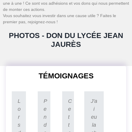
une à une ! Ce sont vos adhésions et vos dons qui nous permettent
de monter ces actions.
Vous souhaitez vous investir dans une cause utile ? Faites le
premier pas, rejoignez-nous !
PHOTOS - DON DU LYCÉE JEAN
JAURÈS
TÉMOIGNAGES
L
P
C
J'a
o
e
e
i
r
n
t
eu
s
d
t
la