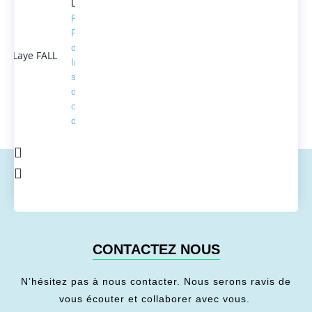
Laye FALL
Président
Fondateur
d'ACTEDUS,
Ingénieur
spécialisé
dans la
conversion
de l'énergie
CONTACTEZ NOUS
N’hésitez pas à nous contacter. Nous serons ravis de
vous écouter et collaborer avec vous.