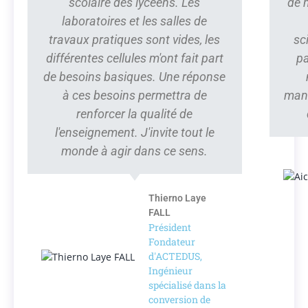
scolaire des lycéens. Les
de 
laboratoires et les salles de
travaux pratiques sont vides, les
sc
différentes cellules m'ont fait part
pa
de besoins basiques. Une réponse
à ces besoins permettra de
manq
renforcer la qualité de
l'enseignement. J'invite tout le
monde à agir dans ce sens.
Thierno Laye
FALL
Président
Fondateur
d'ACTEDUS,
Ingénieur
spécialisé dans la
conversion de