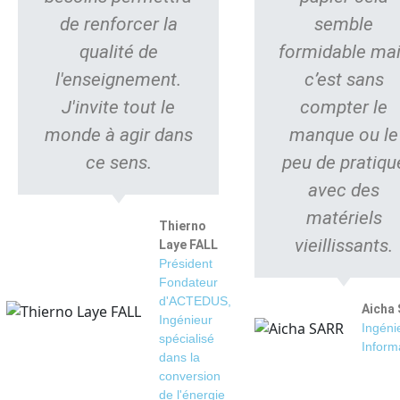
de renforcer la
semble
qualité de
formidable ma
l'enseignement.
c’est sans
J'invite tout le
compter le
monde à agir dans
manque ou le
ce sens.
peu de pratiqu
avec des
matériels
Thierno
vieillissants.
Laye FALL
Président
Fondateur
d'ACTEDUS,
Aicha
Ingénieur
Ingéni
spécialisé
Inform
dans la
conversion
de l'énergie