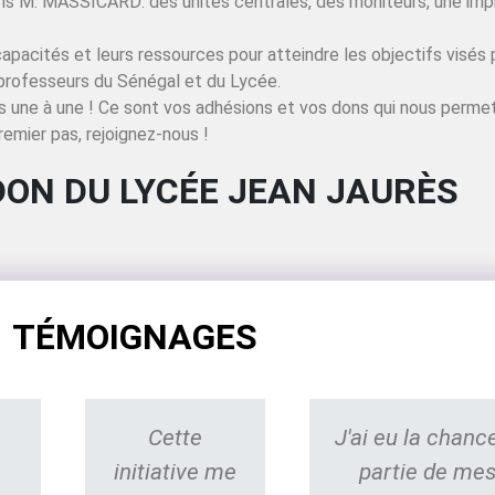
ns M. MASSICARD: des unités centrales, des moniteurs, une imp
rs capacités et leurs ressources pour atteindre les objectifs vis
professeurs du Sénégal et du Lycée.
 une à une ! Ce sont vos adhésions et vos dons qui nous perme
remier pas, rejoignez-nous !
DON DU LYCÉE JEAN JAURÈS
TÉMOIGNAGES
Cette
J'ai eu la chanc
initiative me
partie de mes