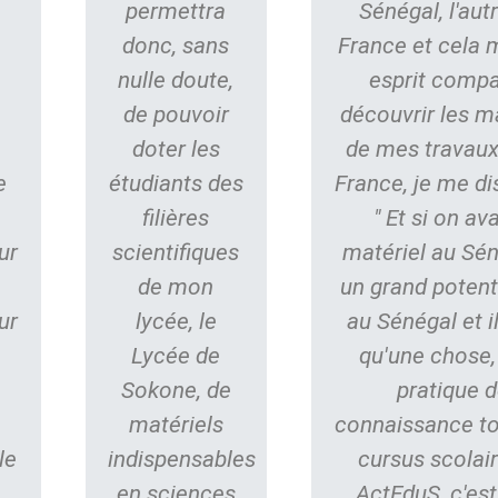
n
permettra
Sénégal, l'aut
donc, sans
France et cela 
nulle doute,
esprit compa
s
de pouvoir
découvrir les m
doter les
de mes travaux
e
étudiants des
France, je me di
filières
" Et si on av
ur
scientifiques
matériel au Séné
de mon
un grand potent
ur
lycée, le
au Sénégal et 
Lycée de
qu'une chose,
Sokone, de
pratique d
matériels
connaissance to
le
indispensables
cursus scolair
en sciences
ActEduS, c'est 