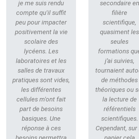
je me suis rendu
secondaire e
compte qu'il suffit
filière
peu pour impacter
scientifique,
positivement la vie
quasiment le
scolaire des
seules
lycéens. Les
formations qu
laboratoires et les
j’ai suivies,
salles de travaux
tournaient auto
pratiques sont vides,
de méthodes
les différentes
théoriques ou s
cellules m'ont fait
la lecture de
part de besoins
référentiels
basiques. Une
scientifiques.
réponse à ces
Cependant, sur 
besoins permettra
papier cela