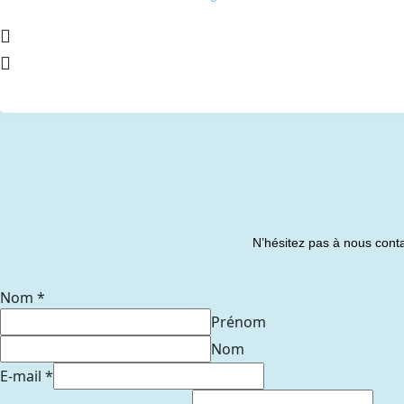
N’hésitez pas à nous conta
Nom
*
Prénom
Nom
E-mail
*