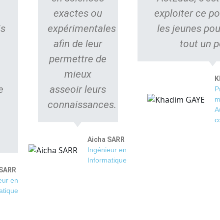
exactes ou
exploiter ce po
is
expérimentales
les jeunes pou
afin de leur
tout un p
permettre de
mieux
K
e
asseoir leurs
P
m
connaissances.
A
c
Aicha SARR
Ingénieur en
Informatique
 SARR
eur en
atique