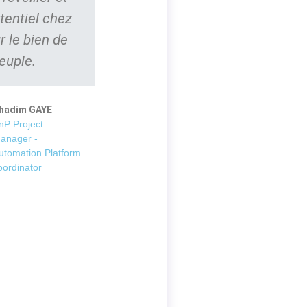
tentiel chez
r le bien de
euple.
hadim GAYE
nP Project
anager -
utomation Platform
oordinator