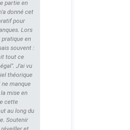
re partie en
m'a donné cet
ratif pour
anques. Lors
 pratique en
sais souvent :
ait tout ce
gal". J'ai vu
iel théorique
il ne manque
 la mise en
e cette
ut au long du
e. Soutenir
réveiller et