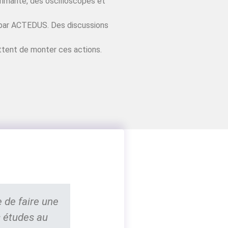
rimante, des oscilloscopes et
és par ACTEDUS. Des discussions
ttent de monter ces actions.
e de faire une
 études au