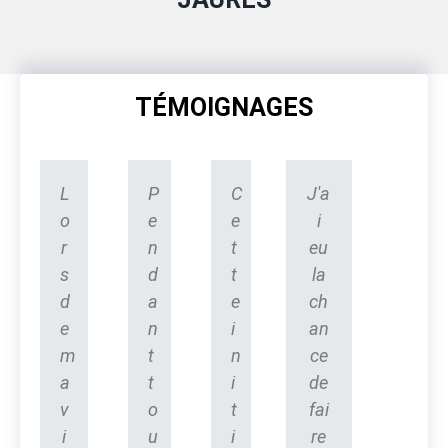
TÉMOIGNAGES
L
P
C
J'a
o
e
e
i
r
n
t
eu
s
d
t
la
d
a
e
ch
e
n
i
an
m
t
n
ce
a
t
i
de
v
o
t
fai
i
u
i
re