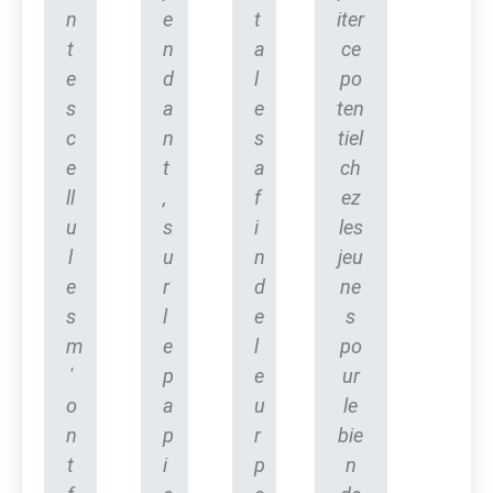
n
e
t
iter
t
n
a
ce
e
d
l
po
s
a
e
ten
c
n
s
tiel
e
t
a
ch
ll
,
f
ez
u
s
i
les
l
u
n
jeu
e
r
d
ne
s
l
e
s
m
e
l
po
'
p
e
ur
o
a
u
le
n
p
r
bie
t
i
p
n