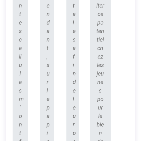
n
e
t
iter
t
n
a
ce
e
d
l
po
s
a
e
ten
c
n
s
tiel
e
t
a
ch
ll
,
f
ez
u
s
i
les
l
u
n
jeu
e
r
d
ne
s
l
e
s
m
e
l
po
'
p
e
ur
o
a
u
le
n
p
r
bie
t
i
p
n