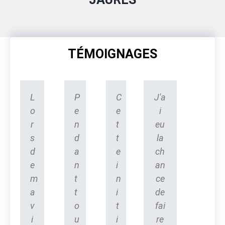
TÉMOIGNAGES
L
P
C
J'a
o
e
e
i
r
n
t
eu
s
d
t
la
d
a
e
ch
e
n
i
an
m
t
n
ce
a
t
i
de
v
o
t
fai
i
u
i
re