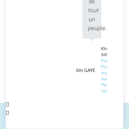
de
tout
un
peuple.
Khadim
GAYE
PnP
Project
manager -
Automation
Platform
coordinator