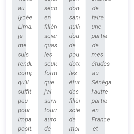
au
secondaire
donc,
de
lycée
en
sans
faire
Limamoulaye,
filière
nulle
une
je
scientifique,
doute,
partie
me
quasiment
de
de
suis
les
pouvoir
mes
rendu
seules
doter
études
compte
formations
les
au
qu'il
que
étudiants
Sénégal,
suffit
j’ai
des
l'autre
peu
suivies,
filières
partie
pour
tournaient
scientifiques
en
impacter
autour
de
France
positivement
de
mon
et