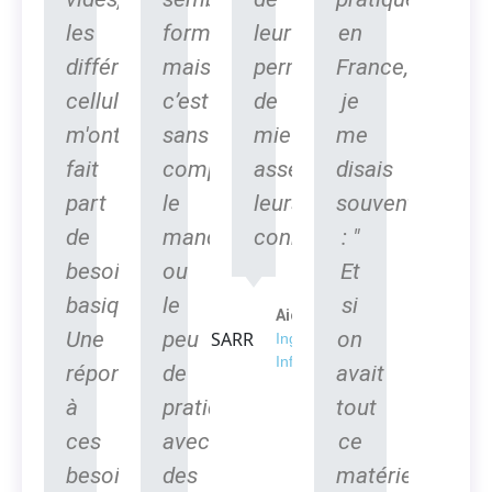
les
formidable
leur
en
différentes
mais
permettre
France,
cellules
c’est
de
je
m'ont
sans
mieux
me
fait
compter
asseoir
disais
part
le
leurs
souvent
de
manque
connaissances.
: "
besoins
ou
Et
basiques.
le
si
Aicha SARR
Une
peu
on
Ingénieur en
Informatique
réponse
de
avait
à
pratique
tout
ces
avec
ce
besoins
des
matériel