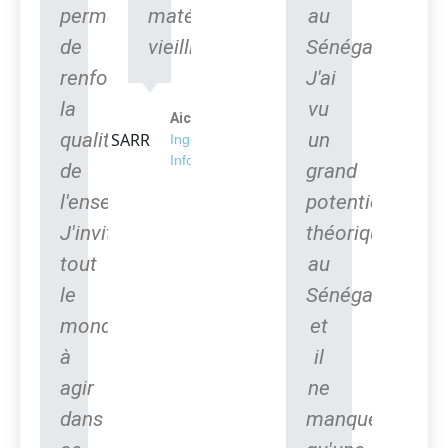
permettra
matériels
au
de
vieillissants.
Sénégal".
renforcer
J'ai
la
vu
Aicha SARR
qualité
un
Ingénieur en
Informatique
de
grand
l'enseignement.
potentiel
J'invite
théorique
tout
au
le
Sénégal
monde
et
à
il
agir
ne
dans
manque