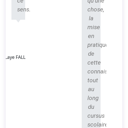
ce
qu'une
sens.
chose,
la
mise
Thierno
en
Laye FALL
Président
pratique
Fondateur
de
d'ACTEDUS,
Ingénieur
cette
spécialisé
connaissance
dans la
conversion
tout
de l'énergie
au
long
du
cursus
scolaire.