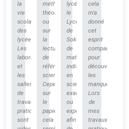
la
méthodes
lycée,
cela
vie
théoriques
le
m'a
scolaire
ou
Lycée
donné
des
sur
de
cet
lycéens.
la
Sokone,
esprit
Les
lecture
de
comparatif
laboratoires
de
matériels
pour
et
référentiels
indispensables
découvrir
les
scientifiques.
en
les
salles
Cependant,
sciences
manques.
de
sur
exactes
Lors
travaux
le
ou
de
pratiques
papier
expérimentales
mes
sont
cela
afin
travaux
vides,
semble
de
pratique