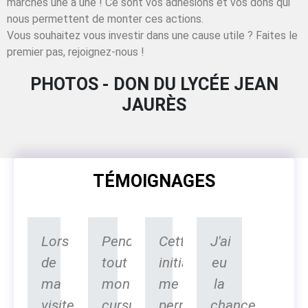
marches une à une ! Ce sont vos adhésions et vos dons qui
nous permettent de monter ces actions.
Vous souhaitez vous investir dans une cause utile ? Faites le
premier pas, rejoignez-nous !
PHOTOS - DON DU LYCÉE JEAN
JAURÈS
TÉMOIGNAGES
Lors
Pendant
Cette
J'ai
de
tout
initiative
eu
ma
mon
me
la
visite
cursus
permettra
chance