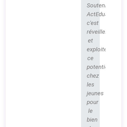
Soutenir
ActEduS,
c'est
réveiller
et
exploiter
ce
potentiel
chez
les
jeunes
pour
le
bien