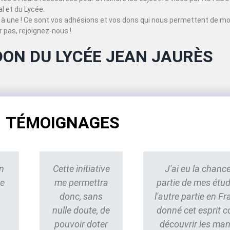
 et du Lycée.
à une ! Ce sont vos adhésions et vos dons qui nous permettent de mo
 pas, rejoignez-nous !
DON DU LYCÉE JEAN JAURÈS
TÉMOIGNAGES
n
Cette initiative
J'ai eu la chance
re
me permettra
partie de mes étu
donc, sans
l'autre partie en Fr
nulle doute, de
donné cet esprit 
pouvoir doter
découvrir les ma