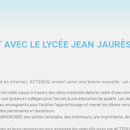
 AVEC LE LYCÉE JEAN JAURÈ
 en interne), ACTEDUS revient avec une bonne nouvelle : un 
cette noble cause à travers des dons matériels dans le cadre d’une con
nos lycées et collèges pour l’accès à une éducation de qualité. Les d
s enseignants pour faciliter l’apprentissage et mener les élèves vers 
des partenaires et donateurs.
MASSICARD: des unités centrales, des moniteurs, une imprimante, des
acités et leurs ressources pour atteindre les objectifs visés par ACT