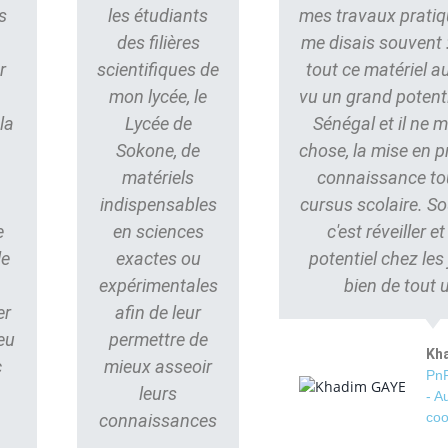
s
les étudiants
mes travaux pratiq
des filières
me disais souvent : 
r
scientifiques de
tout ce matériel au
mon lycée, le
vu un grand potent
la
Lycée de
Sénégal et il ne
Sokone, de
chose, la mise en p
matériels
connaissance to
indispensables
cursus scolaire. S
e
en sciences
c'est réveiller e
le
exactes ou
potentiel chez les
s
expérimentales
bien de tout 
er
afin de leur
eu
permettre de
Kh
c
mieux asseoir
PnP
leurs
- A
coo
connaissances
.