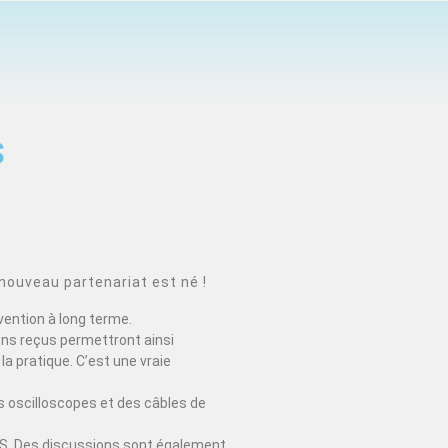
S
nouveau partenariat est né !
vention à long terme.
ons reçus permettront ainsi
la pratique. C’est une vraie
 oscilloscopes et des câbles de
EDUS. Des discussions sont également