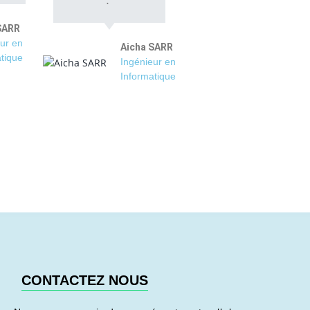
SARR
ur en
Aicha SARR
tique
Ingénieur en
Informatique
CONTACTEZ NOUS