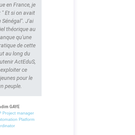
ue en France, je
" Et si on avait
 Sénégal". J'ai
iel théorique au
 manque qu'une
ratique de cette
ut au long du
outenir ActEduS,
t exploiter ce
 jeunes pour le
un peuple.
adim GAYE
 Project manager
utomation Platform
rdinator