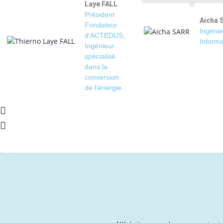
Laye FALL
Président
Aicha 
Fondateur
Ingénie
d'ACTEDUS,
Informa
Ingénieur
spécialisé
dans la
conversion
de l'énergie