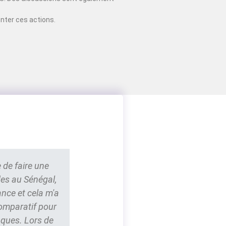
nter ces actions.
 de faire une
des au Sénégal,
ance et cela m'a
comparatif pour
nques. Lors de